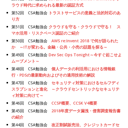
ラウド時代に求められる最新の認証方式
第52回 CSA勉強会
トラストサービスの意義と法的対応のあ
り方
第51回 CSA勉強会
クラウドを守る・クラウドで守る！ ス
マホ活用・リスクベース認証のご紹介
第50回 CSA勉強会
AWS re:Invent 2018 で何が語られた
か ～ITが変わる。金融・公共・小売の話題を探る～
第49回 CSA勉強会
Dev Sec Ops Tonight～今すぐ起こせよ
ムーブメント～
第48回 CSA勉強会
個人データの利活用における情報銀
行・PDSの最新動向およびその適用技術の解説
第47回 CSA勉強会
セキュリティ対策におけるセルフディ
スラプションと進化 ～クラウドセントリックなセキュリテ
ィ対策に向けて～
第46回 CSA勉強会
CCSP概要、CCSK V4概要
第45回 CSA勉強会
2018年度データ漏洩・侵害調査報告書
の紹介
第44回 CSA勉強会
改正割賦販売法、クレジットカードセ