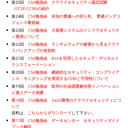
第25回
CSA勉強会 クラウドセキュリティ認定試験
（CCSP,CCSK)の紹介
第24回
CSA勉強会 未知の脅威への切り札: 脅威インテリ
ジェンス最前線
第23回
CSA勉強会 大規模システムのインフラセキュリテ
ィ運用について
第22回
CSA勉強会 ランサムウェアの被害から見るクラウ
ドバックアップの有効性
第21回
CSA勉強会 Boxを活用したセキュア・デジタルト
ランスフォーメーション
第20回
CSA勉強会 継続的なセキュリティ・コンプライア
ンス・モニタリングを実現するCDMと可用性について
第19回
CSA勉強会 欧州の社会課題解決型イノベーション
と個人データ保護
第18回 CSA勉強会 SaaS環境のクラウドセキュリティにつ
いて
資料は、
こちらからダウンロード
して下さい。
第17回 CSA勉強会 データセンター セキュリティガイド
ブック解説