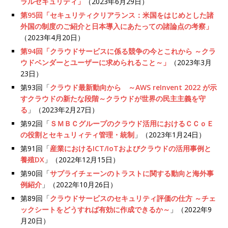
ラルセキュリティ」
（2023年6月29日）
第95回「セキュリティクリアランス：米国をはじめとした諸
外国の制度のご紹介と日本導入にあたっての諸論点の考察」
（2023年4月20日）
第94回「クラウドサービスに係る競争の今とこれから ～クラ
ウドベンダーとユーザーに求められること～」
（2023年3月
23日）
第93回「
クラウド最新動向から ～AWS reInvent 2022 が示
すクラウドの新たな段階～クラウドが世界の民主主義を守
る
」（2023年2月27日）
第92回「
ＳＭＢＣグループのクラウド活用におけるＣＣｏＥ
の役割とセキュリィティ管理・統制
」（2023年1月24日）
第91回「
産業におけるICT/IoTおよびクラウドの活用事例と
養殖DX
」（2022年12月15日）
第90回「
サプライチェーンのトラストに関する動向と海外事
例紹介
」（2022年10月26日）
第89回「
クラウドサービスのセキュリティ評価の仕方 ～チェ
ックシートをどうすれば有効に作成できるか～
」（2022年9
月20日）