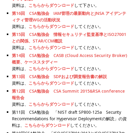
資料は、
こちらからダウンロード
して下さい。
第16回 CSA勉強会 IAM管理の最新動向とJNSA アイデンテ
ィティ管理WGの活動状況
資料は、
こちらからダウンロード
してください。
第15回 CSA勉強会 情報セキュリティ監査基準とISO27001
との関係、STAR/CCM概説
資料は、
こちらからダウンロード
してください。
第14回 CSA勉強会 CASB (Cloud Access Security Broker)
概要、ケーススタディー
資料は、
こちらからダウンロード
してください。
第13回 CSA勉強会 SDPおよび調査報告書の解説
資料は、
こちらからダウンロード
してください。
第12回 CSA勉強会 CSA Summit 2015&RSA conference
報告会
資料は、
こちらからダウンロード
してください。
第11回 CSA勉強会 「NIST draft SP800-125a Security
Recommendations for Hypervisor Deploymentの解読」の資
料は、
こちらからダウンロード
してください。