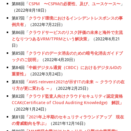
第88回「
CSPM 〜CSPMの必要性、及び、ユースケース〜
」
（2022年8月18日）
第87回「
クラウド環境におけるインシデントレスポンスの事
例共有
」（2022年7月22日）
第86回「
クラウドサービスのリスク評価の未来と海外で主流
となりつつあるVRM/TPRMという解決策
」（2022年6月21
日）
第85回
「クラウドのデータ消去のための暗号化消去ガイドブ
ックのご説明」
（2022年4月20日）
第84回
「中銀デジタル通貨（CBDC）におけるデジタルIDの
重要性」
（2022年3月24日）
第83回
「AWS reInvent2021が示すITの未来 ～ クラウドの在
り方が更に変わる ～」
（2022年2月25日）
第82回
「クラウド監査人向けクラウドセキュリティ認定資格
CCAK(Certificate of Cloud Auditing Knowledge) 解説」
（2022年1月24日）
第81回
「2021年上半期のセキュリティラウンドアップ 現在
の脅威動向を学ぶ」
（2021年12月16日）