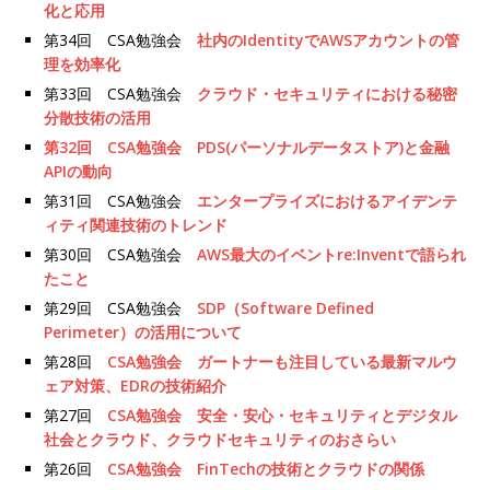
化と応用
第34回 CSA勉強会
社内のIdentityでAWSアカウントの管
理を効率化
第33回 CSA勉強会
クラウド・セキュリティにおける秘密
分散技術の活用
第32回 CSA勉強会 PDS(パーソナルデータストア)と金融
APIの動向
第31回 CSA勉強会
エンタープライズにおけるアイデンテ
ィティ関連技術のトレンド
第30回 CSA勉強会
AWS最大のイベントre:Inventで語られ
たこと
第29回 CSA勉強会
SDP（Software Defined
Perimeter）の活用について
第28回
CSA勉強会 ガートナーも注目している最新マルウ
ェア対策、EDRの技術紹介
第27回
CSA勉強会 安全・安心・セキュリティとデジタル
社会とクラウド、クラウドセキュリティのおさらい
第26回
CSA勉強会 FinTechの技術とクラウドの関係