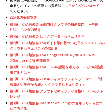
第10回CSA勉強会 「ISO/IEC27001:2013とISO/IEC27017の
重要なポイントの解説」の資料は
こちらからダウンロード
し
てください。
CSA勉強会特別版
第8回 CSA勉強会 金融向けクラウドの最新動向 ～事例、
FISC、ベンダの動き
第7回 CSA勉強会 ビッグデータ・セキュリティ
第6回 CSA勉強会 CSAガイド等に基づいた日立システムズの
クラウドセキュリティの取組み
第5回 CSA勉強会 CSA Congress 2014 (2014.9.18-19
@San Jose, CA) 参加報告
第4回 CSA勉強会 CSA STAR認証を考える －その成熟度
モデルとは－
第3回 CSA勉強会 パネルディスカッション テーマ： 「情
報漏えい事件から紐とくクラウドセキュリティ」
第2回 CSA勉強会 クラウドセキュリティ資格CCSKへのチャ
レンジ
第1回 CSA勉強会 Internet of Thingsのセキュリティにつ
いて考える