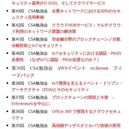
キュリティ基準(PCI DSS)、そしてクラウドサービス
第43回 CSA勉強会
企業ネットワークにおけるSDNのセキ
ュリティ活用事例
第42回 CSA勉強会
クラウドHUBサービス：マルチクラウ
ド利用のネットワーク課題の解決策
第41回 CSA勉強会
非金融分野のブロックチェーン／分散
台帳技術とIoTセキュリティ
第40回 CSA勉強会
IoTセキュリティにおける認証・PKIの
必要性 （なぜIoTに認証・PKIが必要なのか？）
AWSイベント re:Invent フィ
第39回 CSA勉強会
ードバック
第38回 CSA勉強会
IoT環境を支えるイベント・ドリブン・
アーキテクチャ（EDA)とそのセキュリティ
第37回 CSA勉強会
ブロックチェーンの現状と今後 -
Ethrereumを中心に-
第36回 CSA勉強会
Office 365 で実現するクラウドセキュ
リティ
第35回 CSA勉強会
高信頼ディザスタリカバリ技術の実用