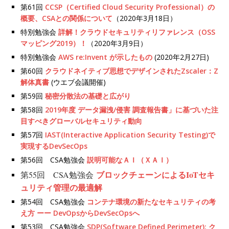
第61回
CCSP（Certified Cloud Security Professional）の
概要、CSAとの関係について
（2020年3月18日）
特別勉強会
詳解！クラウドセキュリティリファレンス（OSS
マッピング2019）！
（2020年3月9日）
特別勉強会
AWS re:Invent が示したもの
(2020年2月27日)
第60回
クラウドネイティブ思想でデザインされたZscaler：Z
解体真書
(ウエブ会議開催)
第59回
秘密分散法の基礎と広がり
第58回
2019年度 データ漏洩/侵害 調査報告書」に基づいた注
目すべきグローバルセキュリティ動向
第57回
IAST(Interactive Application Security Testing)で
実現するDevSecOps
第56回 CSA勉強会
説明可能なＡＩ（ＸＡＩ）
ブロックチェーンによるIoTセキ
第55回 CSA勉強会
ュリティ管理の最適解
第54回 CSA勉強会
コンテナ環境の新たなセキュリティの考
え方 ーー DevOpsからDevSecOpsへ
第53回 CSA勉強会
SDP(Software Defined Perimeter): ク