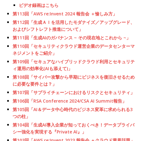
ビデオ録画はこちら
第113回「AWS re:Invent 2024 報告会 ＋愉しみ方」
第112回「生成ＡＩを活用したモダナイズ／アップグレード、
およびシフトレフト推進について」
第111回「生成AIのガバナンス ~ その現在地とこれから ~」
第110回「セキュリティクラウド運営企業のデータセンターマ
ネジメントをご紹介」
第109回「セキュアなハイブリッドクラウド利用とセキュリテ
ィ運用の効率化(AIも添えて)」
第108回「サイバー攻撃から早期にビジネスを復旧させるため
に必要な要件とは？」
第107回「サプライチェーンにおけるリスクとセキュリティ」
第106回「
RSA Conference 2024/CSA AI Summit
報告」
第105回「AI＆データ中心時代のビジネス変革に求められる3
つの柱」
第104回「生成AI導入企業が知っておくべき！データプライバ
シー強化を実現する『Private AI』」
第103回「AWS re:Invent 2023 報告会 ＋クラウド業界話題」