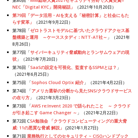
第80回
「MM総研大賞2021セキュリティ分野で大賞受賞!!
NEC「Digital KYC」開発秘話」
（2021年10月20日）
第79回「データ活用・AIを支える「秘密計算」と社会にもた
らす変革」
（2021年9月22日）
第78回「
ゼロトラストモデルに基づいたクラウドアクセス基
盤構築と運用 ～ケーススタディ：NTT-AT社～
」（2021年
8月26日）
第77回「
サイバーキュリティ脅威動向とランサムウェアの現
状
」（2021年7月20日）
第76回「
SaaSの設定を可視化、監査するSSPMとは？
」
（2021年6月25日）
第75回 「
Sophos Cloud Optix 紹介
」（2021年4月22日）
第74回 「
アメリカ選挙の分断から見たSNS/クラウドサービス
の在り方
」（2021年3月23日）
第73回 「
AWS re:Invent 2020 で語られたこと ～ クラウド
が引き起こす Game Changer ～
」（2021年2月22日）
第72回 C
SA勉強会 「クラウドコンピューティングの重大脅
威: 11の悪質な脅威 解説」
(2021年1月27日)
第71回
業務執行としてのセキュリティ ~ CISOハンドブック