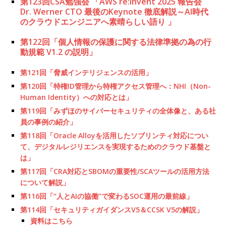
第123回CSA勉強会 「AWS re:Invent 2025 報告会
Dr. Werner CTO 最後のKeynote 徹底解説～AI時代
のクラウドエンジニアへ素晴らしい語り 」
第122回「個人情報の保護に関する法律準拠の為の行
動規範 V1.2 の説明」
第121回「脅威インテリジェンスの活用」
第120回「特権ID管理から特権アクセス管理へ：NHI（Non-
Human Identity）への対応とは」
第119回「みずほのサイバーセキュリティの全体像と、ある社
員の事例の紹介」
第118回「Oracle Alloyを活用したソブリンティ対応につい
て、デジタルレジリエンスを実現するためのクラウド基盤と
は」
第117回「CRA対応とSBOMの重要性/SCAツールの活用方法
について解説」
第116回「“人とAIの協働”で変わるSOC運用の最前線」
第114回「セキュリティガイダンスV5＆CCSK V5の解説」
資料はこちら