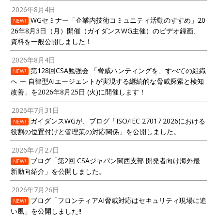
2026年8月4日
WGセミナー「企業内技術コミュニティ活動のすすめ」20
NEW!
26年8月3日（月）開催（ガイダンスWG主催）のビデオ録画、
資料を一般公開しました！
2026年8月4日
第128回CSA勉強会 「脅威ハンティングを、すべての組織
NEW!
へ ー 自律型AIエージェントが実現する継続的な脅威探索と検知
改善」を2026年8月25日 (火)に開催します！
2026年7月31日
ガイダンスWGが、ブログ「ISO/IEC 27017:2026における
NEW!
役割の位置付けと管理策の対応関係」を公開しました。
2026年7月27日
ブログ「第2回 CSAジャパン関西支部 開発者向け海外最
NEW!
新動向紹介」を公開しました。
2026年7月26日
ブログ「フロンティアAI脅威対応はセキュリティ現場に追
NEW!
い風」を公開しました!!