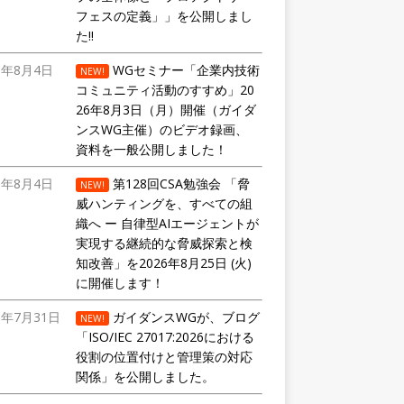
フェスの定義」」を公開しまし
た!!
6年8月4日
WGセミナー「企業内技術
NEW!
コミュニティ活動のすすめ」20
26年8月3日（月）開催（ガイダ
ンスWG主催）のビデオ録画、
資料を一般公開しました！
6年8月4日
第128回CSA勉強会 「脅
NEW!
威ハンティングを、すべての組
織へ ー 自律型AIエージェントが
実現する継続的な脅威探索と検
知改善」を2026年8月25日 (火)
に開催します！
6年7月31日
ガイダンスWGが、ブログ
NEW!
「ISO/IEC 27017:2026における
役割の位置付けと管理策の対応
関係」を公開しました。