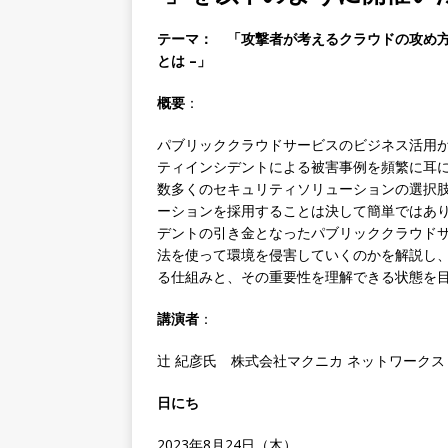
テーマ： 「攻撃者が考えるクラウドの攻め方 – 
とは –
」
概要
：
パブリッククラウドサービスのビジネス活用
ティインシデントによる被害事例を頻繁に耳
数多くのセキュリティソリューションの選択
ーションを採用することは決して簡単ではあ
デントの引き金となったパブリッククラウド
法を使って環境を侵害していくのかを解説し、Pos
る仕組みと、その重要性を理解できる状態を
講演者
：
辻 紀彦氏 株式会社マクニカ ネットワークス
日にち
2023年8月24日（木）