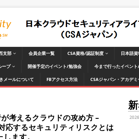
西支部
会員企業一覧
CSA資格/認証制度
日本語資
ループ
開催予定のイベント/勉強会
今まで行ったイベント
きメールについて
FBアクセス方法
CSAジャパン・アカデミー
新
撃者が考えるクラウドの攻め方 –
202
entが対応するセキュリティリスクとは
たします。