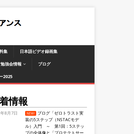
料集
日本語ビデオ録画集
/勉強会情報
ブログ
2025
着情報
6年8月7日
ブログ「ゼロトラスト実
NEW!
装の5ステップ（NSTACモデ
ル）入門 ～ 第1回：5ステッ
プの全体像と「プロテクトサー