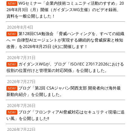
WGセミナー「企業内技術コミュニティ活動のすすめ」20
NEW!
26年8月3日（月）開催（ガイダンスWG主催）のビデオ録画、
資料を一般公開しました！
2026年8月4日
第128回CSA勉強会 「脅威ハンティングを、すべての組織
NEW!
へ ー 自律型AIエージェントが実現する継続的な脅威探索と検知
改善」を2026年8月25日 (火)に開催します！
2026年7月31日
ガイダンスWGが、ブログ「ISO/IEC 27017:2026における
NEW!
役割の位置付けと管理策の対応関係」を公開しました。
2026年7月27日
ブログ「第2回 CSAジャパン関西支部 開発者向け海外最
NEW!
新動向紹介」を公開しました。
2026年7月26日
ブログ「フロンティアAI脅威対応はセキュリティ現場に追
NEW!
い風」を公開しました!!
2026年7月22日