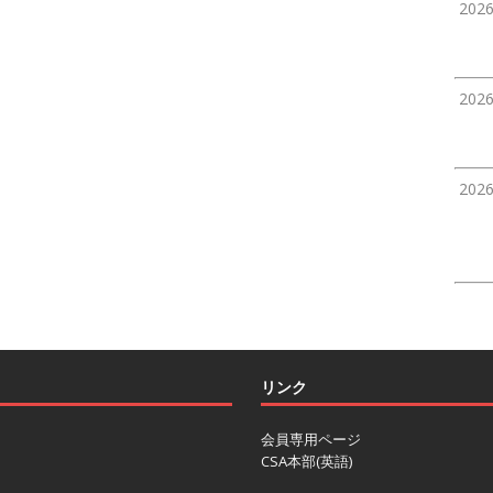
202
202
202
リンク
会員専用ページ
CSA本部(英語)