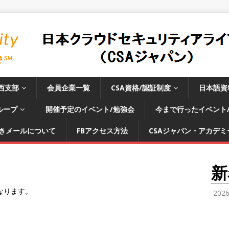
西支部
会員企業一覧
CSA資格/認証制度
日本語資
ループ
開催予定のイベント/勉強会
今まで行ったイベント
きメールについて
FBアクセス方法
CSAジャパン・アカデミー
新
になります。
202