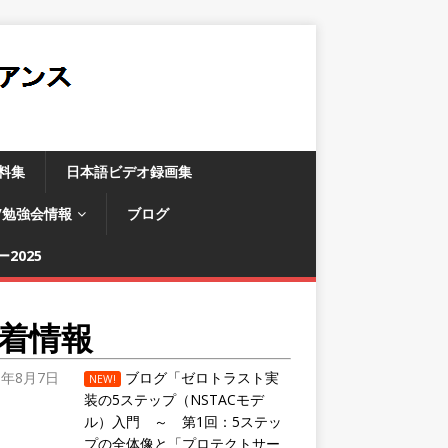
料集
日本語ビデオ録画集
/勉強会情報
ブログ
2025
着情報
6年8月7日
ブログ「ゼロトラスト実
NEW!
装の5ステップ（NSTACモデ
ル）入門 ～ 第1回：5ステッ
プの全体像と「プロテクトサー