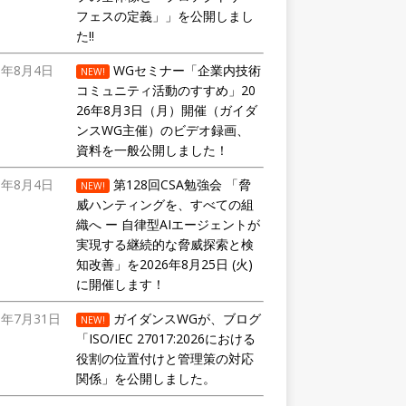
フェスの定義」」を公開しまし
た!!
6年8月4日
WGセミナー「企業内技術
NEW!
コミュニティ活動のすすめ」20
26年8月3日（月）開催（ガイダ
ンスWG主催）のビデオ録画、
資料を一般公開しました！
6年8月4日
第128回CSA勉強会 「脅
NEW!
威ハンティングを、すべての組
織へ ー 自律型AIエージェントが
実現する継続的な脅威探索と検
知改善」を2026年8月25日 (火)
に開催します！
6年7月31日
ガイダンスWGが、ブログ
NEW!
「ISO/IEC 27017:2026における
役割の位置付けと管理策の対応
関係」を公開しました。