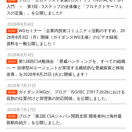
NEW!
入門 ～ 第1回：5ステップの全体像と「プロテクトサーフェ
スの定義」」を公開しました!!
2026年8月4日
WGセミナー「企業内技術コミュニティ活動のすすめ」20
NEW!
26年8月3日（月）開催（ガイダンスWG主催）のビデオ録画、
資料を一般公開しました！
2026年8月4日
第128回CSA勉強会 「脅威ハンティングを、すべての組織
NEW!
へ ー 自律型AIエージェントが実現する継続的な脅威探索と検知
改善」を2026年8月25日 (火)に開催します！
2026年7月31日
ガイダンスWGが、ブログ「ISO/IEC 27017:2026における
NEW!
役割の位置付けと管理策の対応関係」を公開しました。
2026年7月27日
ブログ「第2回 CSAジャパン関西支部 開発者向け海外最
NEW!
新動向紹介」を公開しました。