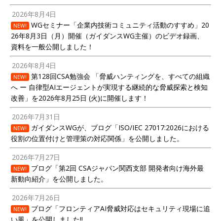
2026年8月4日
WGセミナー「企業内技術コミュニティ活動のすすめ」20
NEW!
26年8月3日（月）開催（ガイダンスWG主催）のビデオ録画、
資料を一般公開しました！
2026年8月4日
第128回CSA勉強会 「脅威ハンティングを、すべての組織
NEW!
へ ー 自律型AIエージェントが実現する継続的な脅威探索と検知
改善」を2026年8月25日 (火)に開催します！
2026年7月31日
ガイダンスWGが、ブログ「ISO/IEC 27017:2026における
NEW!
役割の位置付けと管理策の対応関係」を公開しました。
2026年7月27日
ブログ「第2回 CSAジャパン関西支部 開発者向け海外最
NEW!
新動向紹介」を公開しました。
2026年7月26日
ブログ「フロンティアAI脅威対応はセキュリティ現場に追
NEW!
い風」を公開しました!!