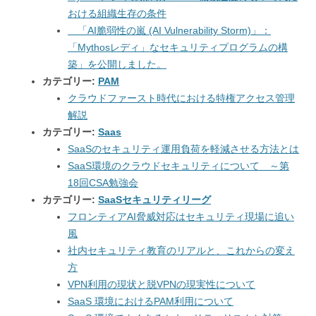
おける組織生存の条件
「AI脆弱性の嵐 (AI Vulnerability Storm)」：
「Mythosレディ」なセキュリティプログラムの構
築」を公開しました。
カテゴリー:
PAM
クラウドファースト時代における特権アクセス管理
解説
カテゴリー:
Saas
SaaSのセキュリティ運用負荷を軽減させる方法とは
SaaS環境のクラウドセキュリティについて ～第
18回CSA勉強会
カテゴリー:
SaaSセキュリティリーグ
フロンティアAI脅威対応はセキュリティ現場に追い
風
社内セキュリティ教育のリアルと、これからの変え
方
VPN利用の現状と脱VPNの現実性について
SaaS 環境におけるPAM利用について