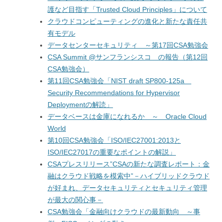
護など目指す「Trusted Cloud Principles」について
クラウドコンピューティングの進化と新たな責任共
有モデル
データセンターセキュリティ ～第17回CSA勉強会
CSA Summit @サンフランシスコ の報告（第12回
CSA勉強会）
第11回CSA勉強会「NIST draft SP800-125a
Security Recommendations for Hypervisor
Deploymentの解読」
データベースは金庫になれるか ～ Oracle Cloud
World
第10回CSA勉強会「ISO/IEC27001:2013と
ISO/IEC27017の重要なポイントの解説」
CSAプレスリリース”CSAの新たな調査レポート：金
融はクラウド戦略を模索中”－ハイブリッドクラウド
が好まれ、データセキュリティとセキュリティ管理
が最大の関心事－
CSA勉強会「金融向けクラウドの最新動向 ～事