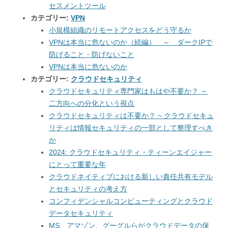
セスメントツール
カテゴリー:
VPN
小規模組織のリモートアクセスをどう守るか
VPNは本当に危ないのか（続編） ～ ダークIPで
防げること・防げないこと
VPNは本当に危ないのか
カテゴリー:
クラウドセキュリティ
クラウドセキュリティ専門家はもはや不要か？ ～
二方向への分化という視点
クラウドセキュリティは不要か？ ~ クラウドセキュ
リティは情報セキュリティの一部として整理すべき
か
2024: クラウドセキュリティ・ティーンエイジャー
にとって重要な年
クラウドネイティブにおける新しい責任共有モデル
とセキュリティの考え方
コンフィデンシャルコンピューティングとクラウド
データセキュリティ
MS、アマゾン、グーグルらがクラウドデータの保