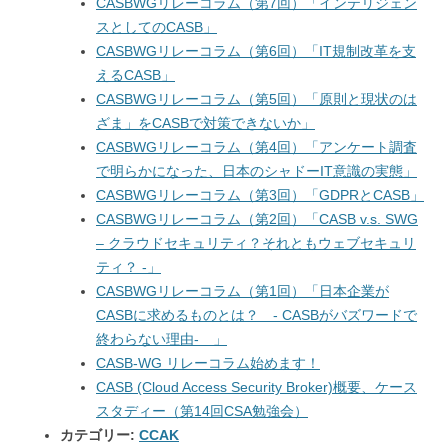
CASBWGリレーコラム（第7回）「インテリジェン
スとしてのCASB」
CASBWGリレーコラム（第6回）「IT規制改革を支
えるCASB」
CASBWGリレーコラム（第5回）「原則と現状のは
ざま」をCASBで対策できないか」
CASBWGリレーコラム（第4回）「アンケート調査
で明らかになった、日本のシャドーIT意識の実態」
CASBWGリレーコラム（第3回）「GDPRとCASB」
CASBWGリレーコラム（第2回）「CASB v.s. SWG
– クラウドセキュリティ？それともウェブセキュリ
ティ？ -」
CASBWGリレーコラム（第1回）「日本企業が
CASBに求めるものとは？ - CASBがバズワードで
終わらない理由- 」
CASB-WG リレーコラム始めます！
CASB (Cloud Access Security Broker)概要、ケース
スタディー（第14回CSA勉強会）
カテゴリー:
CCAK