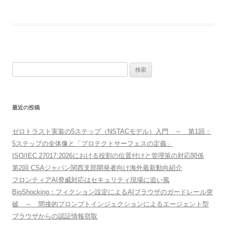
検
索:
最近の投稿
ゼロトラスト実装の5ステップ（NSTACモデル）入門 ～ 第1回：
5ステップの全体像と「プロテクトサーフェスの定義」
ISO/IEC 27017:2026における役割の位置付けと管理策の対応関係
第2回 CSAジャパン関西支部開発者向け海外最新動向紹介
フロンティアAI脅威対応はセキュリティ現場に追い風
BioShocking：フィクション設定によるAIブラウザのガードレール突
破 ～ 間接的プロンプトインジェクションによるエージェント型
ブラウザからの認証情報窃取