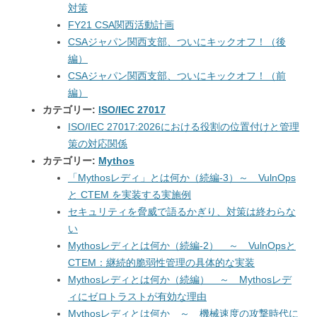
対策
FY21 CSA関西活動計画
CSAジャパン関西支部、ついにキックオフ！（後
編）
CSAジャパン関西支部、ついにキックオフ！（前
編）
カテゴリー:
ISO/IEC 27017
ISO/IEC 27017:2026における役割の位置付けと管理
策の対応関係
カテゴリー:
Mythos
「Mythosレディ」とは何か（続編-3）～ VulnOps
と CTEM を実装する実施例
セキュリティを脅威で語るかぎり、対策は終わらな
い
Mythosレディとは何か（続編-2） ～ VulnOpsと
CTEM：継続的脆弱性管理の具体的な実装
Mythosレディとは何か（続編） ～ Mythosレデ
ィにゼロトラストが有効な理由
Mythosレディとは何か ～ 機械速度の攻撃時代に