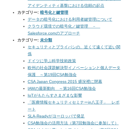
アイデンティティ基盤における信頼の起点
カテゴリー:
暗号化と鍵管理
データの暗号化における利用者鍵管理について
クラウド環境での暗号化／鍵管理 －
Salesforce.comのアプローチ
カテゴリー:
未分類
セキュリティとプライバシの、近くて遠くて近い関
係
ドイツに学ぶ科学技術政策
欧州の社会課題解決型イノベーションと個人データ
保護 ～第19回CSA勉強会
CSA Japan Congress 2015 盛況裡に閉幕
IAMの最新動向 ～第16回CSA勉強会
IoTがもたらすさまざまな影響
「医療情報セキュリティセミナーin八王子」 レポ
ート
SLA-Readyがヨーロッパで発足
CSA勉強会の活用方法（第7回勉強会に参加して）