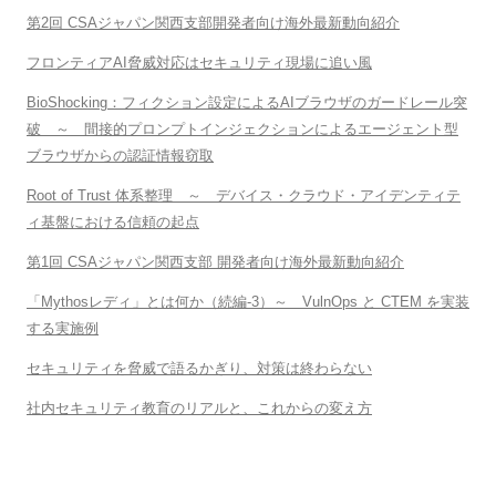
第2回 CSAジャパン関西支部開発者向け海外最新動向紹介
フロンティアAI脅威対応はセキュリティ現場に追い風
BioShocking：フィクション設定によるAIブラウザのガードレール突
破 ～ 間接的プロンプトインジェクションによるエージェント型
ブラウザからの認証情報窃取
Root of Trust 体系整理 ～ デバイス・クラウド・アイデンティテ
ィ基盤における信頼の起点
第1回 CSAジャパン関西支部 開発者向け海外最新動向紹介
「Mythosレディ」とは何か（続編-3）～ VulnOps と CTEM を実装
する実施例
セキュリティを脅威で語るかぎり、対策は終わらない
社内セキュリティ教育のリアルと、これからの変え方