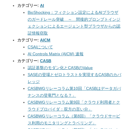
カテゴリー:
AI
BioShocking：フィクション設定によるAIブラウザ
のガードレール突破 ～ 間接的プロンプトインジ
ェクションによるエージェント型ブラウザからの認
証情報窃取
カテゴリー:
AICM
CSAIについて
AI Controls Matrix (AICM) 速報
カテゴリー:
CASB
認証基盤のモダン化とCASBのValue
SASEの登場とゼロトラストを実現するCASBのカバ
レッジ
CASBWGリレーコラム第10回「CASBはデータガバ
ナンスの登竜門となる？」
CASBWGリレーコラム第9回「クラウド利用者とク
ラウドプロバイダ：双方の言い分」
CASBWGリレーコラム（第8回）「クラウドサービ
ス利用のモニタリングとラベリング」