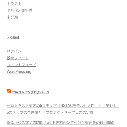
トラスト
暗号化と鍵管理
未分類
メタ情報
ログイン
投稿フィード
コメントフィード
WordPress.org
CSAジャパンブログページ
ゼロトラスト実装の5ステップ（NSTACモデル）入門 ～ 第1回：
5ステップの全体像と「プロテクトサーフェスの定義」
ISO/IEC 27017:2026における役割の位置付けと管理策の対応関係