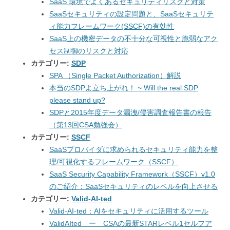
SaaS 環境でよくあるセキュリティリスクと対策
SaaSセキュリティの設定問題と、SaaSセキュリテ
ィ能力フレームワーク(SSCF)の有効性
SaaS上の機密データの不十分な可視性と脆弱なアク
セス制御のリスクと対応
カテゴリー:
SDP
SPA （Single Packet Authorization）解説
本当のSDPよ立ち上がれ！ ~ Will the real SDP
please stand up?
SDPと2015年度データ漏洩/侵害調査報告書の報告
（第13回CSA勉強会）
カテゴリー:
SSCF
SaaSプロバイダに求められるセキュリティ能力を整
理/可視化するフレームワーク（SSCF）
SaaS Security Capability Framework（SSCF）v1.0
のご紹介：SaaSセキュリティのレベルを向上させる
カテゴリー:
Valid-AI-ted
Valid-AI-ted：AIをセキュリティに活用するツール
ValidAIted ー CSAの最新STARレベル1セルフア