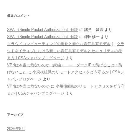
最近のコメント
SPA （Single Packet Authorization）解説
に
諸角 昌宏
より
SPA （Single Packet Authorization）解説
に
鎌田修一
より
クラウドコンピューティングの進化と新たな責任共有モデル
に
クラ
ウドネイティブにおける新しい責任共有モデルとセキュリティの考
え方 | CSAジャパンブログページ
より
VPNは本当に危ないのか（続編） ～ ダークIPで防げること・防
げないこと
に
小規模組織のリモートアクセスをどう守るか | CSAジ
ャパンブログページ
より
VPNは本当に危ないのか
に
小規模組織のリモートアクセスをどう守
るか | CSAジャパンブログページ
より
アーカイブ
2026年8月