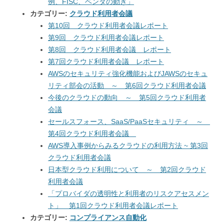
例、FISC、ベンダの動き」
カテゴリー:
クラウド利用者会議
第10回 クラウド利用者会議レポート
第9回 クラウド利用者会議レポート
第8回 クラウド利用者会議 レポート
第7回クラウド利用者会議 レポート
AWSのセキュリティ強化機能およびJAWSのセキュ
リティ部会の活動 ～ 第6回クラウド利用者会議
今後のクラウドの動向 ～ 第5回クラウド利用者
会議
セールスフォース、SaaS/PaaSセキュリティ ～
第4回クラウド利用者会議
AWS導入事例からみるクラウドの利用方法 ~ 第3回
クラウド利用者会議
日本型クラウド利用について ～ 第2回クラウド
利用者会議
「プロバイダの透明性と利用者のリスクアセスメン
ト」 第1回クラウド利用者会議レポート
カテゴリー:
コンプライアンス自動化