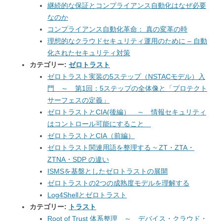
継続的な保証とコンプライアンス自動化はなぜ必要
なのか
コンプライアンス自動化革命： 真の変革の時
理想的なクラウドセキュリティ運用のために – 自動
化されたセキュリティ対策
カテゴリー:
ゼロトラスト
ゼロトラスト実装の5ステップ（NSTACモデル）入
門 ～ 第1回：5ステップの全体像と「プロテクト
サーフェスの定義」
ゼロトラストとCIA(後編） ～ 情報セキュリティ
はコントロール可能にすること
ゼロトラストとCIA（前編）
ゼロトラスト関連用語を整理する ~ ZT・ZTA・
ZTNA・SDP の違い
ISMSを基盤としたゼロトラストの展開
ゼロトラストの2つの成熟度モデルを理解する
Log4Shellとゼロトラスト
カテゴリー:
トラスト
Root of Trust 体系整理 ～ デバイス・クラウド・