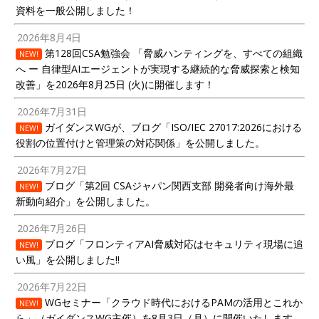
資料を一般公開しました！
2026年8月4日
第128回CSA勉強会 「脅威ハンティングを、すべての組織
NEW!
へ ー 自律型AIエージェントが実現する継続的な脅威探索と検知
改善」を2026年8月25日 (火)に開催します！
2026年7月31日
ガイダンスWGが、ブログ「ISO/IEC 27017:2026における
NEW!
役割の位置付けと管理策の対応関係」を公開しました。
2026年7月27日
ブログ「第2回 CSAジャパン関西支部 開発者向け海外最
NEW!
新動向紹介」を公開しました。
2026年7月26日
ブログ「フロンティアAI脅威対応はセキュリティ現場に追
NEW!
い風」を公開しました!!
2026年7月22日
WGセミナー「クラウド時代におけるPAMの活用とこれか
NEW!
ら」（ガイダンスWG主催）を8月3日（月）に開催いたします。