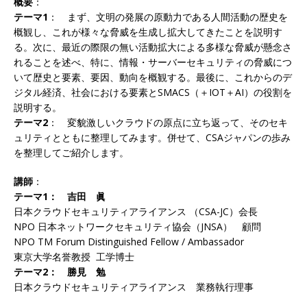
概要
：
テーマ1
： まず、文明の発展の原動力である人間活動の歴史を
概観し、これが様々な脅威を生成し拡大してきたことを説明す
る。次に、最近の際限の無い活動拡大による多様な脅威が懸念さ
れることを述べ、特に、情報・サーバーセキュリティの脅威につ
いて歴史と要素、要因、動向を概観する。最後に、これからのデ
ジタル経済、社会における要素とSMACS（＋IOT＋AI）の役割を
説明する。
テーマ2
： 変貌激しいクラウドの原点に立ち返って、そのセキ
ュリティとともに整理してみます。併せて、CSAジャパンの歩み
を整理してご紹介します。
講師
：
テーマ1： 吉田 眞
日本クラウドセキュリティアライアンス （CSA-JC）会長
NPO 日本ネットワークセキュリティ協会（JNSA） 顧問
NPO TM Forum Distinguished Fellow / Ambassador
東京大学名誉教授 工学博士
テーマ2： 勝見 勉
日本クラウドセキュリティアライアンス 業務執行理事