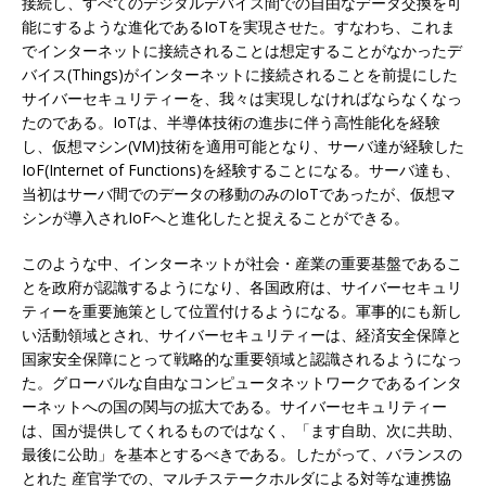
接続し、すべてのデジタルデバイス間での自由なデータ交換を可
能にするような進化であるIoTを実現させた。すなわち、これま
でインターネットに接続されることは想定することがなかったデ
バイス(Things)がインターネットに接続されることを前提にした
サイバーセキュリティーを、我々は実現しなければならなくなっ
たのである。IoTは、半導体技術の進歩に伴う高性能化を経験
し、仮想マシン(VM)技術を適用可能となり、サーバ達が経験した
IoF(Internet of Functions)を経験することになる。サーバ達も、
当初はサーバ間でのデータの移動のみのIoTであったが、仮想マ
シンが導入されIoFへと進化したと捉えることができる。
このような中、インターネットが社会・産業の重要基盤であるこ
とを政府が認識するようになり、各国政府は、サイバーセキュリ
ティーを重要施策として位置付けるようになる。軍事的にも新し
い活動領域とされ、サイバーセキュリティーは、経済安全保障と
国家安全保障にとって戦略的な重要領域と認識されるようになっ
た。グローバルな自由なコンピュータネットワークであるインタ
ーネットへの国の関与の拡大である。サイバーセキュリティー
は、国が提供してくれるものではなく、「ます自助、次に共助、
最後に公助」を基本とするべきである。したがって、バランスの
とれた 産官学での、マルチステークホルダによる対等な連携協