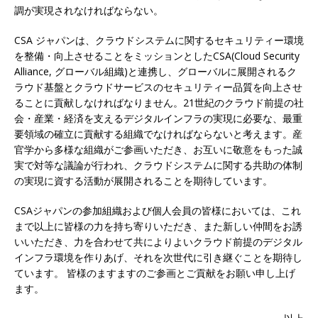
調が実現されなければならない。
CSA ジャパンは、クラウドシステムに関するセキュリティー環境
を整備・向上させることをミッションとしたCSA(Cloud Security
Alliance, グローバル組織)と連携し、グローバルに展開されるク
ラウド基盤とクラウドサービスのセキュリティー品質を向上させ
ることに貢献しなければなりません。21世紀のクラウド前提の社
会・産業・経済を支えるデジタルインフラの実現に必要な、最重
要領域の確立に貢献する組織でなければならないと考えます。産
官学から多様な組織がご参画いただき、お互いに敬意をもった誠
実で対等な議論が行われ、クラウドシステムに関する共助の体制
の実現に資する活動が展開されることを期待しています。
CSAジャパンの参加組織および個人会員の皆様においては、これ
まで以上に皆様の力を持ち寄りいただき、また新しい仲間をお誘
いいただき、力を合わせて共によりよいクラウド前提のデジタル
インフラ環境を作りあげ、それを次世代に引き継ぐことを期待し
ています。 皆様のますますのご参画とご貢献をお願い申し上げ
ます。