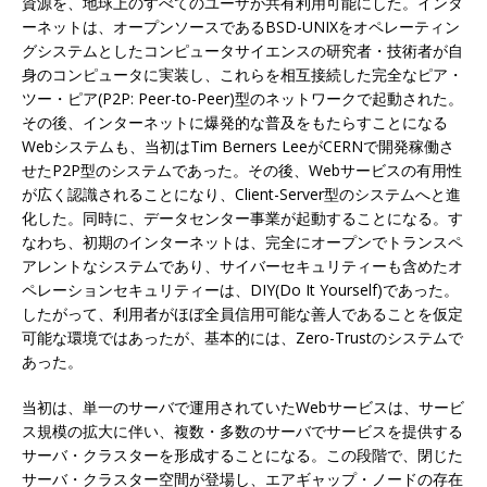
資源を、地球上のすべてのユーザが共有利用可能にした。インタ
ーネットは、オープンソースであるBSD-UNIXをオペレーティン
グシステムとしたコンピュータサイエンスの研究者・技術者が自
身のコンピュータに実装し、これらを相互接続した完全なピア・
ツー・ピア(P2P: Peer-to-Peer)型のネットワークで起動された。
その後、インターネットに爆発的な普及をもたらすことになる
Webシステムも、当初はTim Berners LeeがCERNで開発稼働さ
せたP2P型のシステムであった。その後、Webサービスの有用性
が広く認識されることになり、Client-Server型のシステムへと進
化した。同時に、データセンター事業が起動することになる。す
なわち、初期のインターネットは、完全にオープンでトランスペ
アレントなシステムであり、サイバーセキュリティーも含めたオ
ペレーションセキュリティーは、DIY(Do It Yourself)であった。
したがって、利用者がほぼ全員信用可能な善人であることを仮定
可能な環境ではあったが、基本的には、Zero-Trustのシステムで
あった。
当初は、単一のサーバで運用されていたWebサービスは、サービ
ス規模の拡大に伴い、複数・多数のサーバでサービスを提供する
サーバ・クラスターを形成することになる。この段階で、閉じた
サーバ・クラスター空間が登場し、エアギャップ・ノードの存在