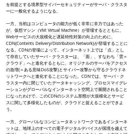
を前提とする境界型サイバーセキュリティーがサーバ・クラスタ
ーに一般化するようになる。
一方、当初はコンピュータの能力が低く非常に非力ではあった
が、仮想マシン（VM: Virtual Machine）が登場するとともに、
Webサービスの大規模化と遅延特性対策の向上のために、
CDN(Contents Delivery/Distribution Network)が登場することに
なる。CDNの登場によって、インターネット上では「点」とし
て存在していたサーバ・クラスターは、「面」、すなわち「雲＝
クラウド」へと進化するともに、オリジナルのサーバをアクセス
の急増(＝ある意味DoS攻撃)とサイバー攻撃から守るクラウドネ
ットワークへと進化することになった。CDNでは、サーバ・ク
ラスター内に閉じていたデータキャッシング、プロセスマイグレ
ーションがグローバルなインターネット空間上で展開されること
になったわけで、このCDNのシステム形態が大規模化とサービ
スに関して多様化したものが、クラウドと捉えることができよ
う。
一方、グローバルなコンピュータネットワークであるインターネ
ットは、地球上のすべての電子デジタルデバイスが国境を越えて