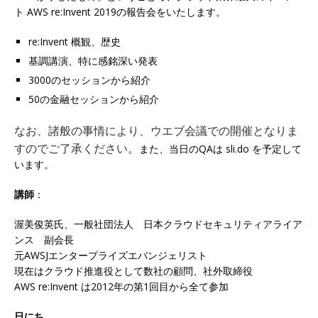
ト AWS re:Invent 2019の報告会をいたします。
re:Invent 概観、歴史
基調講演、特に感銘深い発表
3000のセッションから紹介
50の金融セッションから紹介
なお、諸般の事情により、ウエブ会議での開催となりま
すのでご了承ください。
また、当日のQAは sli.do を予定して
います。
講師
：
渥美俊英氏、一般社団法人 日本クラウドセキュリティアライア
ンス 副会長
元AWSJエンタープライズエバンジェリスト
現在はクラウド推進役として数社の顧問、社外取締役
AWS re:Invent は2012年の第1回目から全て参加
日にち