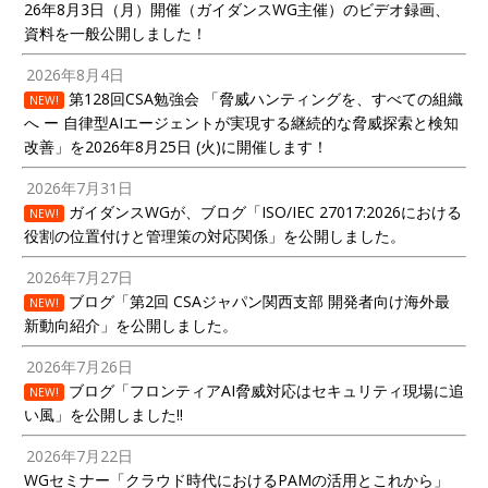
26年8月3日（月）開催（ガイダンスWG主催）のビデオ録画、
資料を一般公開しました！
2026年8月4日
第128回CSA勉強会 「脅威ハンティングを、すべての組織
NEW!
へ ー 自律型AIエージェントが実現する継続的な脅威探索と検知
改善」を2026年8月25日 (火)に開催します！
2026年7月31日
ガイダンスWGが、ブログ「ISO/IEC 27017:2026における
NEW!
役割の位置付けと管理策の対応関係」を公開しました。
2026年7月27日
ブログ「第2回 CSAジャパン関西支部 開発者向け海外最
NEW!
新動向紹介」を公開しました。
2026年7月26日
ブログ「フロンティアAI脅威対応はセキュリティ現場に追
NEW!
い風」を公開しました!!
2026年7月22日
WGセミナー「クラウド時代におけるPAMの活用とこれから」