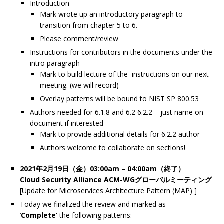
Introduction
Mark wrote up an introductory paragraph to
transition from chapter 5 to 6.
Please comment/review
Instructions for contributors in the documents under the
intro paragraph
Mark to build lecture of the instructions on our next
meeting. (we will record)
Overlay patterns will be bound to NIST SP 800.53
Authors needed for 6.1.8 and 6.2 6.2.2 – just name on
document if interested
Mark to provide additional details for 6.2.2 author
Authors welcome to collaborate on sections!
2021年2月19日（金）03:00am – 04:00am（終了）
Cloud Security Alliance ACM-WGグローバルミーティング
[Update for Microservices Architecture Pattern (MAP) ]
Today we finalized the review and marked as
‘
Complete’
the following patterns: