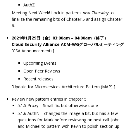
AuthZ
Meeting Next Week! Lock in patterns
next Thursday
to
finalize the remaining bits of Chapter 5 and assign Chapter
6.
2021年1月29日（金）03:00am – 04:00am（終了）
Cloud Security Alliance ACM-WGグローバルミーティング
[CSA Announcements]
Upcoming Events
Open Peer Reviews
Recent releases
[Update for Microservices Architecture Pattern (MAP) ]
Review new pattern entries in chapter 5
5.1.5 Proxy – Small fix, but otherwise done
5.1.6 AuthN – changed the image a bit, but has a few
questions for Mark before reviewing on next call. John
and Michael to pattern with Kevin to polish section up