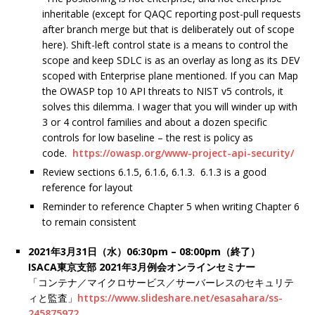
inheritable (except for QAQC reporting post-pull requests
after branch merge but that is deliberately out of scope
here). Shift-left control state is a means to control the
scope and keep SDLC is as an overlay as long as its DEV
scoped with Enterprise plane mentioned. If you can Map
the OWASP top 10 API threats to NIST v5 controls, it
solves this dilemma. I wager that you will winder up with
3 or 4 control families and about a dozen specific
controls for low baseline – the rest is policy as
code.
https://owasp.org/www-project-api-security/
Review sections 6.1.5, 6.1.6, 6.1.3. 6.1.3 is a good
reference for layout
Reminder to reference Chapter 5 when writing Chapter 6
to remain consistent
2021年3月31日（水）06:30pm – 08:00pm（終了）
ISACA東京支部 2021年3⽉例会オンラインセミナー
「コンテナ／マイクロサービス／サーバーレスのセキュリテ
ィと監査」
https://www.slideshare.net/esasahara/ss-
245875972