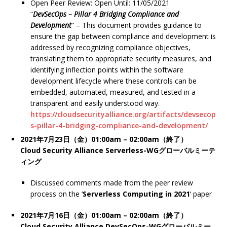
Open Peer Review: Open Until: 11/05/2021
“
DevSecOps – Pillar 4 Bridging Compliance and
Development
” – This document provides guidance to
ensure the gap between compliance and development is
addressed by recognizing compliance objectives,
translating them to appropriate security measures, and
identifying inflection points within the software
development lifecycle where these controls can be
embedded, automated, measured, and tested in a
transparent and easily understood way.
https://cloudsecurityalliance.org/artifacts/devsecop
s-pillar-4-bridging-compliance-and-development/
2021年7月23日（金）01:00am – 02:00am（終了）
Cloud Security Alliance Serverless-WGグローバルミーテ
ィング
Discussed comments made from the peer review
process on the ‘
Serverless Computing in 202
1
‘ paper
2021年7月16日（金）01:00am – 02:00am（終了）
Cloud Security Alliance DevSecOps-WGグローバルミー