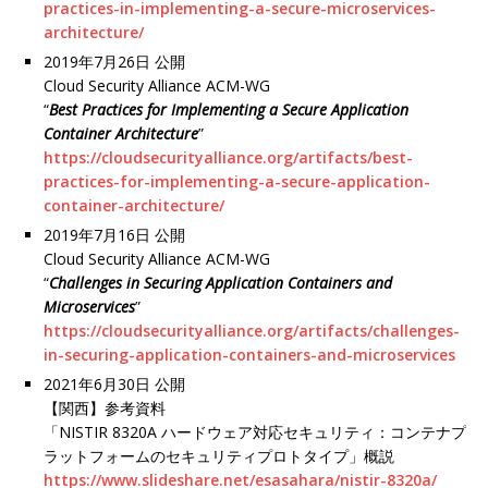
practices-in-implementing-a-secure-microservices-
architecture/
2019年7月26日 公開
Cloud Security Alliance ACM-WG
“
Best Practices for Implementing a Secure Application
Container Architecture
”
https://cloudsecurityalliance.org/artifacts/best-
practices-for-implementing-a-secure-application-
container-architecture/
2019年7月16日 公開
Cloud Security Alliance ACM-WG
“
Challenges in Securing Application Containers and
Microservices
”
https://cloudsecurityalliance.org/artifacts/challenges-
in-securing-application-containers-and-microservices
2021年6月30日 公開
【関西】参考資料
「NISTIR 8320A ハードウェア対応セキュリティ：コンテナプ
ラットフォームのセキュリティプロトタイプ」概説
https://www.slideshare.net/esasahara/nistir-8320a/