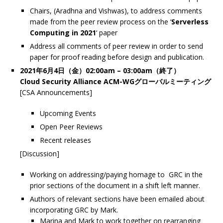
Chairs, (Aradhna and Vishwas), to address comments
made from the peer review process on the ‘
Serverless
Computing in 2021
‘ paper
Address all comments of peer review in order to send
paper for proof reading before design and publication.
2021年6月4日（金）02:00am – 03:00am（終了）
Cloud Security Alliance ACM-WGグローバルミーティング
[CSA Announcements]
Upcoming Events
Open Peer Reviews
Recent releases
[Discussion]
Working on addressing/paying homage to GRC in the
prior sections of the document in a shift left manner.
Authors of relevant sections have been emailed about
incorporating GRC by Mark.
Marina and Mark to work together on rearranging