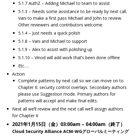
5.1.7 AuthZ – Adding Michael to team to assist
5.1.3 – Needs some assistance to be ready by next call.
Vani to make a first pass Michael and John to review.
Other reviewers and contributors welcome.
5.1.4 – Just needs a quick polish
5.1.8 – Vani and Michael to support
5.1.9 – Alex to assist with polishing up
5.1.10 – Vinod will add work that’s been done offline
Etc….
Action:
Complete patterns by next call so we can move on to
Chapter 6: security control overlays. Secondary authors
please use Suggestion mode. Primary authors for
patterns will accept and make final edits.
Next all we’ll review and the next call we’ll assign authors
for Chapter 6
2021年1月15日（金）03:00am – 04:00am（終了）
Cloud Security Alliance ACM-WGグローバルミーティング