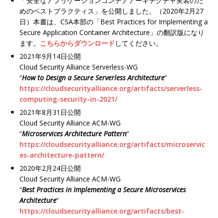
「安全なアプリケーションコンテナアーキテクチャ実装のた
めのベストプラクティス」を公開しました。（2020年2月27
日）本書は、CSA本部の「Best Practices for Implementing a
Secure Application Container Architecture」の翻訳版になり
ます。
こちらからダウンロード
してください。
2021年9月14日公開
Cloud Security Alliance Serverless-WG
“
How to Design a Secure Serverless Architecture
”
https://cloudsecurityalliance.org/artifacts/serverless-
computing-security-in-2021/
2021年8月31日公開
Cloud Security Alliance ACM-WG
“
Microservices Architecture Pattern
”
https://cloudsecurityalliance.org/artifacts/microservic
es-architecture-pattern/
2020年2月24日公開
Cloud Security Alliance ACM-WG
“
Best Practices in Implementing a Secure Microservices
Architecture
”
https://cloudsecurityalliance.org/artifacts/best-