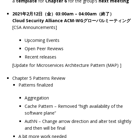
a
template
for
Chapter 6
for the group’s
next meeting
2021年2月12日（金）03:00am – 04:00am（終了）
Cloud Security Alliance ACM-WGグローバルミーティング
[CSA Announcements]
Upcoming Events
Open Peer Reviews
Recent releases
[Update for Microservices Architecture Pattern (MAP) ]
Chapter 5 Patterns Review
Patterns finalized
Aggregation
Cache Pattern – Removed “high availability of the
software plane”
AuthN – Change arrow direction and alter text slightly
and then will be final
A bit more work needed