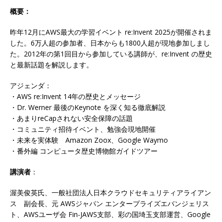
概要：
昨年12月にAWS最大の学習イベント re:Invent 2025が開催されま
した。6万人超の参加者、日本からも1800人超が現地参加しまし
た。2012年の第1回目から参加している講師が、re:Invent の歴史
と最新話題を解説します。
アジェンダ：
・AWS re:Invent 14年の歴史とメッセージ
・Dr. Werner 最後のKeynote を深く知る徹底解説
・あまりreCapされない安全保障の話題
・コミュニティ招待イベント、勉強会現地開催
・未来を実体験 Amazon Zoox、Google Waymo
・番外編 コンピュータ歴史博物館ガイドツアー
講演者
：
渥美俊英氏、一般社団法人日本クラウドセキュリティアライアン
ス 副会長、元 AWSジャパン エンタープライズエバンジェリス
ト、AWSユーザ会 Fin-JAWS支部、彩の国埼玉支部運営、Google