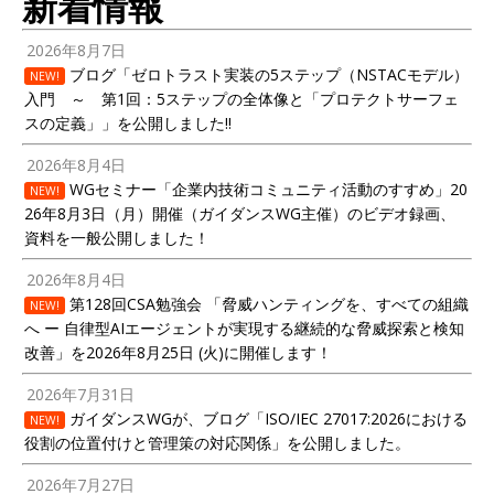
新着情報
2026年8月7日
ブログ「ゼロトラスト実装の5ステップ（NSTACモデル）
NEW!
入門 ～ 第1回：5ステップの全体像と「プロテクトサーフェ
スの定義」」を公開しました!!
2026年8月4日
WGセミナー「企業内技術コミュニティ活動のすすめ」20
NEW!
26年8月3日（月）開催（ガイダンスWG主催）のビデオ録画、
資料を一般公開しました！
2026年8月4日
第128回CSA勉強会 「脅威ハンティングを、すべての組織
NEW!
へ ー 自律型AIエージェントが実現する継続的な脅威探索と検知
改善」を2026年8月25日 (火)に開催します！
2026年7月31日
ガイダンスWGが、ブログ「ISO/IEC 27017:2026における
NEW!
役割の位置付けと管理策の対応関係」を公開しました。
2026年7月27日