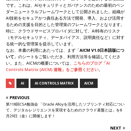
です。これは、AIセキュリティとガバナンスのための最初のベン
ダーニュートラルフレームワークとして公開されました。組織が
AI技術をセキュアかつ責任ある方法で開発、導入、および活用す
るための支援を目的とした管理策のフレームワークとなります。
特に、クラウドサービスプロバイダに対して、AI特有のリスク
（モデルセキュリティ、データバイアス、説明責任など）に対す
る統一的な管理策を提示しています。
なお、本書の利用にあたっては、まず「
AICM V1.0日本語版につ
いて
」のシートをご覧いただき、利用方法等を確認してくださ
い。また、AICMの概要については、
こちらのブログ「AI
Controls Matrix (AICM) 速報」をご参照ください
。
AI
AI CONTROLS MATRIX
AICM
PREVIOUS
第118回CSA勉強会 「Oracle Alloyを活用したソブリンティ対応につい
て、デジタルレジリエンスを実現するためのクラウド基盤とは」を8
月29日（金）に開催します！
NEXT