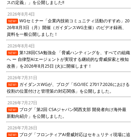
スの定義」」を公開しました!!
2026年8月4日
WGセミナー「企業内技術コミュニティ活動のすすめ」20
NEW!
26年8月3日（月）開催（ガイダンスWG主催）のビデオ録画、
資料を一般公開しました！
2026年8月4日
第128回CSA勉強会 「脅威ハンティングを、すべての組織
NEW!
へ ー 自律型AIエージェントが実現する継続的な脅威探索と検知
改善」を2026年8月25日 (火)に開催します！
2026年7月31日
ガイダンスWGが、ブログ「ISO/IEC 27017:2026における
NEW!
役割の位置付けと管理策の対応関係」を公開しました。
2026年7月27日
ブログ「第2回 CSAジャパン関西支部 開発者向け海外最
NEW!
新動向紹介」を公開しました。
2026年7月26日
ブログ「フロンティアAI脅威対応はセキュリティ現場に追
NEW!