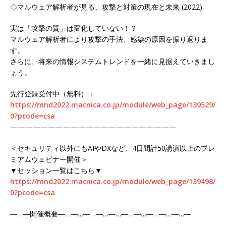
◇マルウェア解析者が見る、攻撃と対策の現在と未来 (2022)
実は「攻撃の質」は変化していない！？
マルウェア解析者により攻撃の手法、感染の原因を振り返りま
す。
さらに、将来の情報システムトレンドを一緒に見据えていきまし
ょう。
先行登録受付中（無料）：
https://mnd2022.macnica.co.jp/module/web_page/139529/
0?pcode=csa
——————————————————————
＜セキュリティ以外にもAIやDXなど、4日間計50講演以上のプレ
ミアムウェビナー開催＞
▼セッション一覧はこちら▼
https://mnd2022.macnica.co.jp/module/web_page/139498/
0?pcode=csa
―…―開催概要―…―…―…―…―…―…―…―…―…―…―