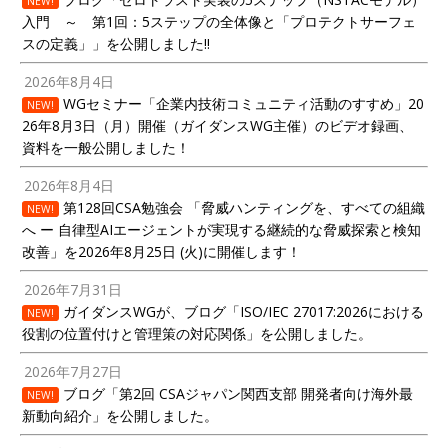
NEW!
入門 ～ 第1回：5ステップの全体像と「プロテクトサーフェ
スの定義」」を公開しました!!
2026年8月4日
WGセミナー「企業内技術コミュニティ活動のすすめ」20
NEW!
26年8月3日（月）開催（ガイダンスWG主催）のビデオ録画、
資料を一般公開しました！
2026年8月4日
第128回CSA勉強会 「脅威ハンティングを、すべての組織
NEW!
へ ー 自律型AIエージェントが実現する継続的な脅威探索と検知
改善」を2026年8月25日 (火)に開催します！
2026年7月31日
ガイダンスWGが、ブログ「ISO/IEC 27017:2026における
NEW!
役割の位置付けと管理策の対応関係」を公開しました。
2026年7月27日
ブログ「第2回 CSAジャパン関西支部 開発者向け海外最
NEW!
新動向紹介」を公開しました。