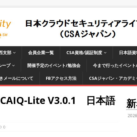
西支部
会員企業一覧
CSA資格/認証制度
日本語資
ループ
開催予定のイベント/勉強会
今まで行ったイベント
きメールについて
FBアクセス方法
CSAジャパン・アカデミー
AIQ-Lite V3.0.1 日本語
新
！
202
0