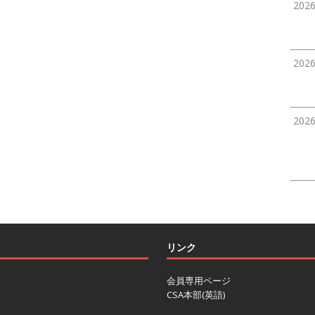
202
202
202
リンク
会員専用ページ
CSA本部(英語)