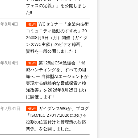
フェスの定義」」を公開しまし
た!!
6年8月4日
WGセミナー「企業内技術
NEW!
コミュニティ活動のすすめ」20
26年8月3日（月）開催（ガイダ
ンスWG主催）のビデオ録画、
資料を一般公開しました！
6年8月4日
第128回CSA勉強会 「脅
NEW!
威ハンティングを、すべての組
織へ ー 自律型AIエージェントが
実現する継続的な脅威探索と検
知改善」を2026年8月25日 (火)
に開催します！
6年7月31日
ガイダンスWGが、ブログ
NEW!
「ISO/IEC 27017:2026における
役割の位置付けと管理策の対応
関係」を公開しました。