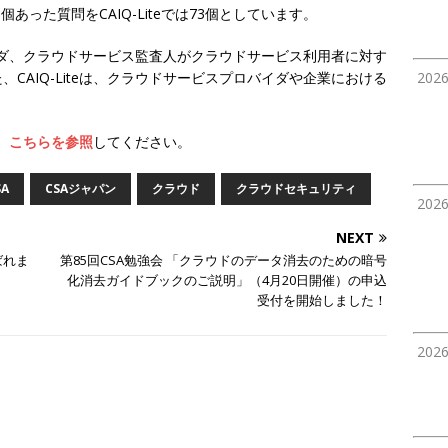
295個あった質問をCAIQ-Liteでは73個としています。
ロバイダ、クラウドサービス監査人がクラウドサービス利用者に対す
CAIQ-Liteは、クラウドサービスプロバイダや企業における
202
、
こちらを参照
してください。
SA
CSAジャパン
クラウド
クラウドセキュリティ
202
NEXT
選ばれま
第85回CSA勉強会 「クラウドのデータ消去のための暗号
化消去ガイドブックのご説明」（4月20日開催）の申込
受付を開始しました！
202