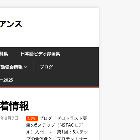
料集
日本語ビデオ録画集
/勉強会情報
ブログ
2025
着情報
6年8月7日
ブログ「ゼロトラスト実
NEW!
装の5ステップ（NSTACモデ
ル）入門 ～ 第1回：5ステッ
プの全体像と「プロテクトサー