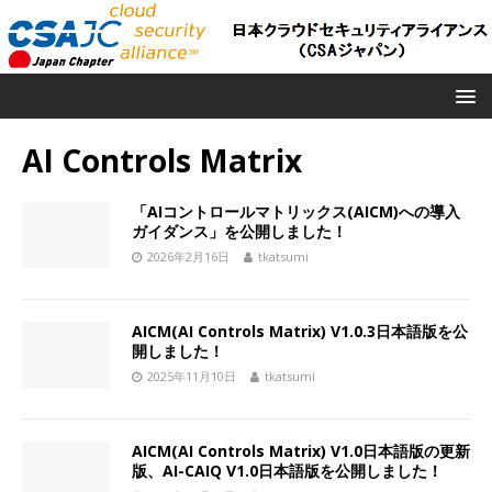
AI Controls Matrix
「AIコントロールマトリックス(AICM)への導入
ガイダンス」を公開しました！
2026年2月16日
tkatsumi
AICM(AI Controls Matrix) V1.0.3日本語版を公
開しました！
2025年11月10日
tkatsumi
AICM(AI Controls Matrix) V1.0日本語版の更新
版、AI-CAIQ V1.0日本語版を公開しました！