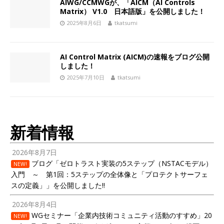
AIWG/CCMWGが、「AICM（AI Controls
Matrix） V1.0 日本語版」を公開しました！
2025年8月6日
tkatsumi
AI Control Matrix (AICM)の速報をブログ公開
しました！
2025年7月10日
tkatsumi
新着情報
2026年8月7日
ブログ「ゼロトラスト実装の5ステップ（NSTACモデル）
NEW!
入門 ～ 第1回：5ステップの全体像と「プロテクトサーフェ
スの定義」」を公開しました!!
2026年8月4日
WGセミナー「企業内技術コミュニティ活動のすすめ」20
NEW!