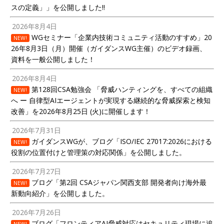
スの定義」」を公開しました!!
2026年8月4日
WGセミナー「企業内技術コミュニティ活動のすすめ」20
NEW!
26年8月3日（月）開催（ガイダンスWG主催）のビデオ録画、
資料を一般公開しました！
2026年8月4日
第128回CSA勉強会 「脅威ハンティングを、すべての組織
NEW!
へ ー 自律型AIエージェントが実現する継続的な脅威探索と検知
改善」を2026年8月25日 (火)に開催します！
2026年7月31日
ガイダンスWGが、ブログ「ISO/IEC 27017:2026における
NEW!
役割の位置付けと管理策の対応関係」を公開しました。
2026年7月27日
ブログ「第2回 CSAジャパン関西支部 開発者向け海外最
NEW!
新動向紹介」を公開しました。
2026年7月26日
ブログ「フロンティアAI脅威対応はセキュリティ現場に追