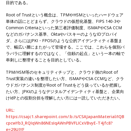
目的である。
Root of Trustという概念は、TPMやHSMといったハードウェア
単体の話にとどまらず、クラウドの仮想化基盤、FIPS 140-3や
Common Criteriaといった第三者評価制度、ISMAPやCSA CCM
などのガバナンス基準、OktaやパスキーのようなIDプロバイ
ダ、さらにはJPKI・FPOSのような公的アイデンティティ基盤ま
で、幅広い層にまたがって登場する。ここでは、これらを個別バ
ラバラに理解するのではなく、「信頼の起点」という一本の軸で
串刺しに整理することを目的としている。
TPM/HSM等のセキュリティチップと、クラウド側のRoot of
Trust実装の違いを整理したい方、ISMAPやCSA CCMなど、クラ
ウドガバナンス制度がRoot of Trustをどう扱っているか把握し
たい方、JPKIのようなデジタルアイデンティティ基盤と、企業向
けIdPとの役割分担を理解したい方には一読していただきたい。
URL:
https://csajc1.sharepoint.com/:b:/s/CSAJapanMaterial/IQB
cpcwYb3_RQIqWn86NEsIqAWnPBVFLICxVBvyE-T4jfc8?
e=29UJYF