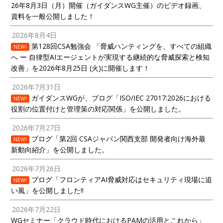
26年8月3日（月）開催（ガイダンスWG主催）のビデオ録画、
資料を一般公開しました！
2026年8月4日
第128回CSA勉強会 「脅威ハンティングを、すべての組織
NEW!
へ ー 自律型AIエージェントが実現する継続的な脅威探索と検知
改善」を2026年8月25日 (火)に開催します！
2026年7月31日
ガイダンスWGが、ブログ「ISO/IEC 27017:2026における
NEW!
役割の位置付けと管理策の対応関係」を公開しました。
2026年7月27日
ブログ「第2回 CSAジャパン関西支部 開発者向け海外最
NEW!
新動向紹介」を公開しました。
2026年7月26日
ブログ「フロンティアAI脅威対応はセキュリティ現場に追
NEW!
い風」を公開しました!!
2026年7月22日
WGセミナー「クラウド時代におけるPAMの活用とこれから」