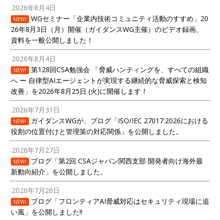
2026年8月4日
WGセミナー「企業内技術コミュニティ活動のすすめ」20
NEW!
26年8月3日（月）開催（ガイダンスWG主催）のビデオ録画、
資料を一般公開しました！
2026年8月4日
第128回CSA勉強会 「脅威ハンティングを、すべての組織
NEW!
へ ー 自律型AIエージェントが実現する継続的な脅威探索と検知
改善」を2026年8月25日 (火)に開催します！
2026年7月31日
ガイダンスWGが、ブログ「ISO/IEC 27017:2026における
NEW!
役割の位置付けと管理策の対応関係」を公開しました。
2026年7月27日
ブログ「第2回 CSAジャパン関西支部 開発者向け海外最
NEW!
新動向紹介」を公開しました。
2026年7月26日
ブログ「フロンティアAI脅威対応はセキュリティ現場に追
NEW!
い風」を公開しました!!