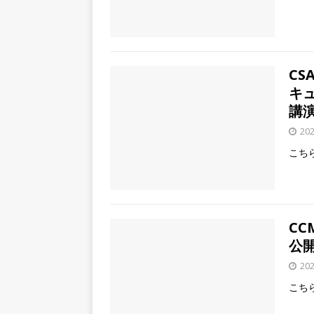
CS
キ
講
20
こち
CC
公
20
こち