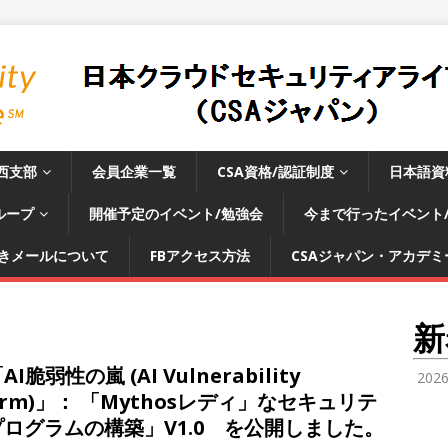
西支部
会員企業一覧
CSA資格/認証制度
日本語資
ループ
開催予定のイベント/勉強会
今まで行ったイベント
きメールについて
FBアクセス方法
CSAジャパン・アカデミー
新
I脆弱性の嵐 (AI Vulnerability
202
orm)」： 「Mythosレディ」なセキュリテ
プログラムの構築」V1.0 を公開しました。