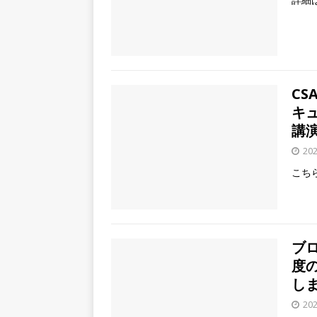
CS
キ
講
20
こち
ブ
度
し
20