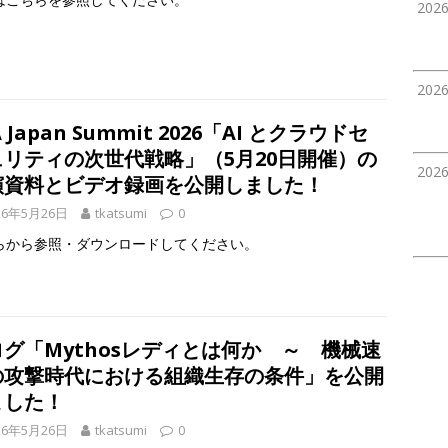
202
202
A Japan Summit 2026「AI とクラウドセ
ュリティの次世代戦略」（5月20日開催）の
202
演資料とビデオ録画を公開しました！
26年5月26日
tkatsumi
0
らから参照・ダウンロードしてください。
ログ「Mythosレディとは何か ～ 機械速
の攻撃時代における組織生存の条件」を公開
ました！
26年5月26日
tkatsumi
0