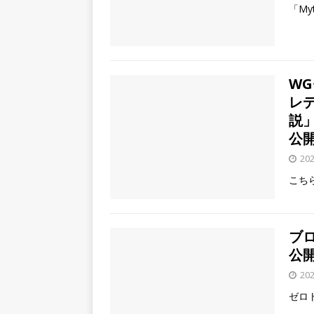
「M
WG
レ
説
公
20
こち
ブ
公
20
ゼロ