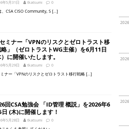
26年5月31日
tkatsumi
0
CSA CISO Community, S
[…]
202
Gセミナー「VPNのリスクとゼロトラスト移
戦略」（ゼロトラストWG主催）を6月11日
木）に開催いたします。
202
26年5月29日
tkatsumi
0
セミナー「VPNのリスクとゼロトラスト移行戦略
[…]
202
26回CSA勉強会 「ID管理 概説」を2026年6
5日 (木)に開催します！
26年5月28日
tkatsumi
0
はこちらを参照してください。