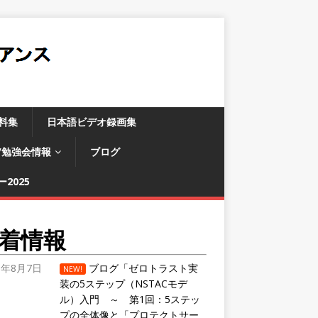
料集
日本語ビデオ録画集
/勉強会情報
ブログ
2025
着情報
6年8月7日
ブログ「ゼロトラスト実
NEW!
装の5ステップ（NSTACモデ
ル）入門 ～ 第1回：5ステッ
プの全体像と「プロテクトサー