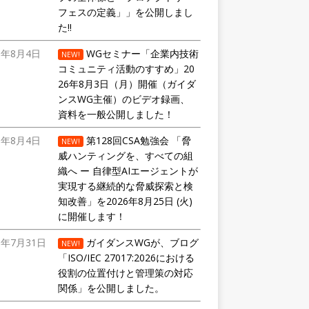
フェスの定義」」を公開しまし
た!!
6年8月4日
WGセミナー「企業内技術
NEW!
コミュニティ活動のすすめ」20
26年8月3日（月）開催（ガイダ
ンスWG主催）のビデオ録画、
資料を一般公開しました！
6年8月4日
第128回CSA勉強会 「脅
NEW!
威ハンティングを、すべての組
織へ ー 自律型AIエージェントが
実現する継続的な脅威探索と検
知改善」を2026年8月25日 (火)
に開催します！
6年7月31日
ガイダンスWGが、ブログ
NEW!
「ISO/IEC 27017:2026における
役割の位置付けと管理策の対応
関係」を公開しました。