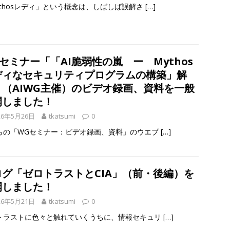
ythosレディ」という概念は、しばしば誤解さ
[…]
セミナー「「AI脆弱性の嵐 ー Mythos
ディなセキュリティプログラムの構築」解
」（AIWG主催）のビデオ録画、資料を一般
開しました！
26年5月26日
tkatsumi
0
らの「WGセミナー：ビデオ録画、資料」のウエブ
[…]
ログ「ゼロトラストとCIA」（前・後編）を
開しました！
26年5月21日
tkatsumi
0
トラストに色々と触れていくうちに、情報セキュリ
[…]