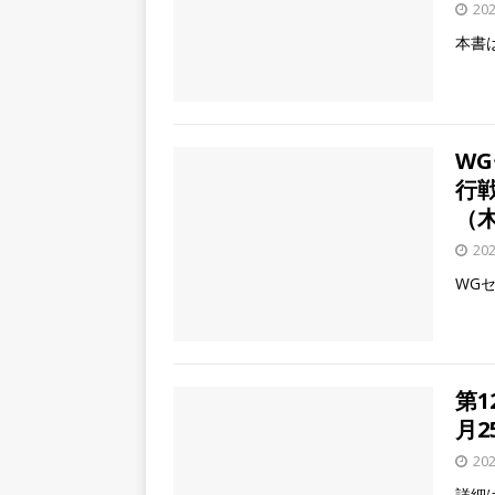
20
本書は、
W
行
（
20
WG
第1
月2
20
詳細