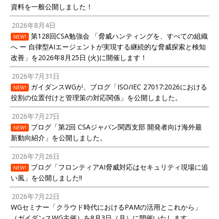
資料を一般公開しました！
2026年8月4日
第128回CSA勉強会 「脅威ハンティングを、すべての組織
NEW!
へ ー 自律型AIエージェントが実現する継続的な脅威探索と検知
改善」を2026年8月25日 (火)に開催します！
2026年7月31日
ガイダンスWGが、ブログ「ISO/IEC 27017:2026における
NEW!
役割の位置付けと管理策の対応関係」を公開しました。
2026年7月27日
ブログ「第2回 CSAジャパン関西支部 開発者向け海外最
NEW!
新動向紹介」を公開しました。
2026年7月26日
ブログ「フロンティアAI脅威対応はセキュリティ現場に追
NEW!
い風」を公開しました!!
2026年7月22日
WGセミナー「クラウド時代におけるPAMの活用とこれから」
（ガイダンスWG主催）を8月3日（月）に開催いたします。