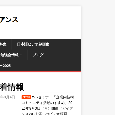
料集
日本語ビデオ録画集
/勉強会情報
ブログ
2025
着情報
6年8月4日
WGセミナー「企業内技術
NEW!
コミュニティ活動のすすめ」20
26年8月3日（月）開催（ガイダ
ンスWG主催）のビデオ録画、