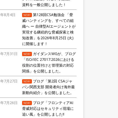
資料を一般公開しました！
6年8月4日
第128回CSA勉強会 「脅
NEW!
威ハンティングを、すべての組
織へ ー 自律型AIエージェントが
実現する継続的な脅威探索と検
知改善」を2026年8月25日 (火)
に開催します！
6年7月31日
ガイダンスWGが、ブログ
NEW!
「ISO/IEC 27017:2026における
役割の位置付けと管理策の対応
関係」を公開しました。
6年7月27日
ブログ「第2回 CSAジャ
NEW!
パン関西支部 開発者向け海外最
新動向紹介」を公開しました。
6年7月26日
ブログ「フロンティアAI
NEW!
脅威対応はセキュリティ現場に
追い風」を公開しました!!