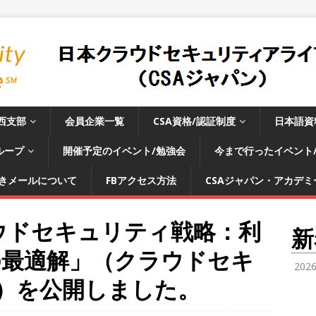
西支部
会員企業一覧
CSA資格/認証制度
日本語資
ループ
開催予定のイベント/勉強会
今まで行ったイベント
きメールについて
FBアクセス方法
CSAジャパン・アカデミー
ラウドセキュリティ戦略：利
新
の最適解」（クラウドセキ
202
）を公開しました。