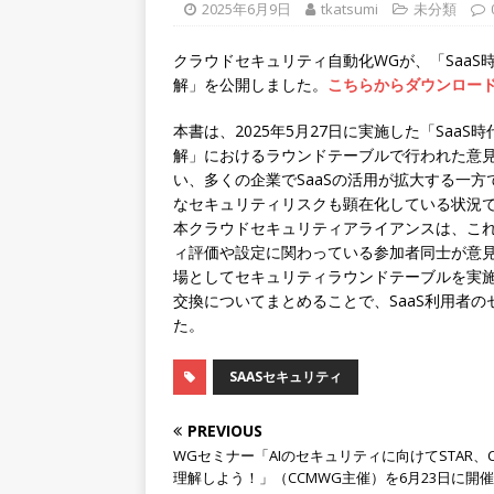
2025年6月9日
tkatsumi
未分類
クラウドセキュリティ自動化WGが、「Saa
解」を公開しました。
こちらからダウンロー
本書は、2025年5月27日に実施した「Sa
解」におけるラウンドテーブルで行われた意
い、多くの企業でSaaSの活用が拡大する一
なセキュリティリスクも顕在化している状況
本クラウドセキュリティアライアンスは、これ
ィ評価や設定に関わっている参加者同士が意
場としてセキュリティラウンドテーブルを実
交換についてまとめることで、SaaS利用者
た。
SAASセキュリティ
PREVIOUS
WGセミナー「AIのセキュリティに向けてSTAR、
理解しよう！」（CCMWG主催）を6月23日に開