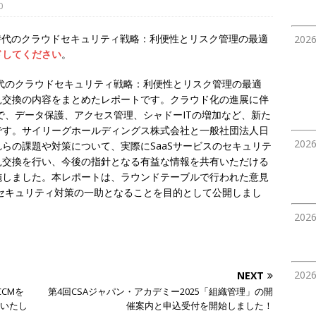
0
S時代のクラウドセキュリティ戦略：利便性とリスク管理の最適
202
ドしてください
。
aS時代のクラウドセキュリティ戦略：利便性とリスク管理の最適
見交換の内容をまとめたレポートです。クラウド化の進展に伴
方で、データ保護、アクセス管理、シャドーITの増加など、新た
です。サイリーグホールディングス株式会社と一般社団法人日
202
らの課題や対策について、実際にSaaSサービスのセキュリテ
見交換を行い、今後の指針となる有益な情報を共有いただける
施しました。本レポートは、ラウンドテーブルで行われた意見
のセキュリティ対策の一助となることを目的として公開しまし
202
202
NEXT
CCMを
第4回CSAジャパン・アカデミー2025「組織管理」の開
催いたし
催案内と申込受付を開始しました！