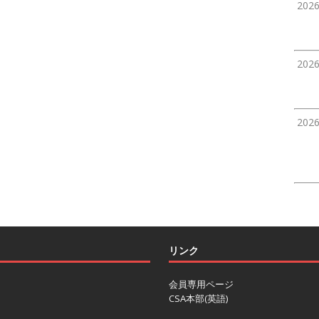
202
202
202
リンク
会員専用ページ
CSA本部(英語)