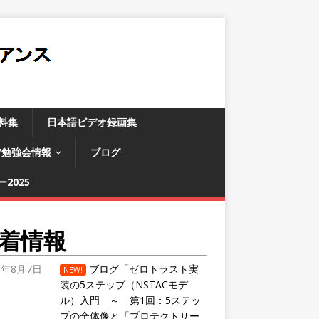
料集
日本語ビデオ録画集
/勉強会情報
ブログ
2025
着情報
6年8月7日
ブログ「ゼロトラスト実
NEW!
装の5ステップ（NSTACモデ
ル）入門 ～ 第1回：5ステッ
プの全体像と「プロテクトサー