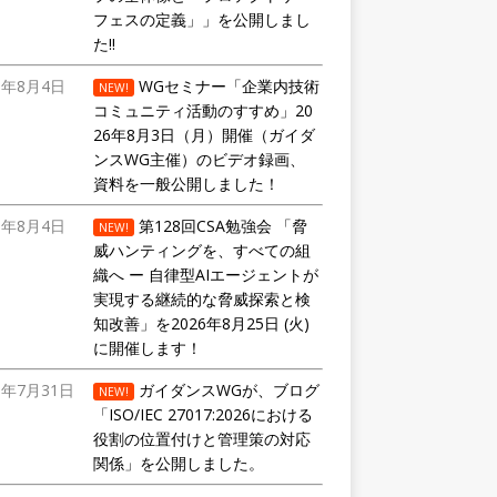
フェスの定義」」を公開しまし
た!!
6年8月4日
WGセミナー「企業内技術
NEW!
コミュニティ活動のすすめ」20
26年8月3日（月）開催（ガイダ
ンスWG主催）のビデオ録画、
資料を一般公開しました！
6年8月4日
第128回CSA勉強会 「脅
NEW!
威ハンティングを、すべての組
織へ ー 自律型AIエージェントが
実現する継続的な脅威探索と検
知改善」を2026年8月25日 (火)
に開催します！
6年7月31日
ガイダンスWGが、ブログ
NEW!
「ISO/IEC 27017:2026における
役割の位置付けと管理策の対応
関係」を公開しました。