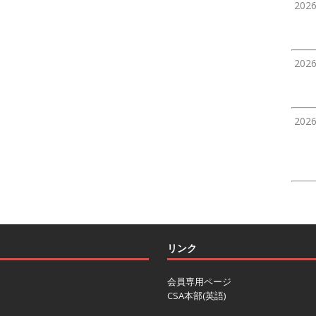
202
202
202
リンク
会員専用ページ
CSA本部(英語)