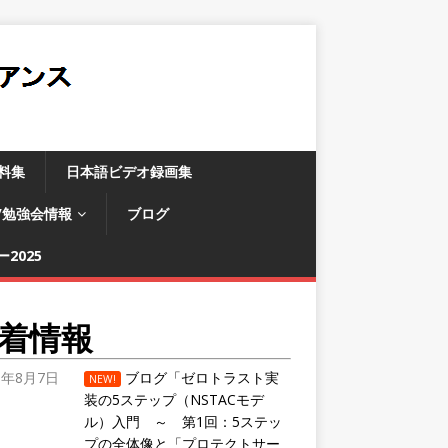
料集
日本語ビデオ録画集
/勉強会情報
ブログ
2025
着情報
6年8月7日
ブログ「ゼロトラスト実
NEW!
装の5ステップ（NSTACモデ
ル）入門 ～ 第1回：5ステッ
プの全体像と「プロテクトサー