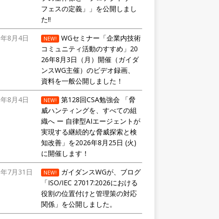
フェスの定義」」を公開しまし
た!!
6年8月4日
WGセミナー「企業内技術
NEW!
コミュニティ活動のすすめ」20
26年8月3日（月）開催（ガイダ
ンスWG主催）のビデオ録画、
資料を一般公開しました！
6年8月4日
第128回CSA勉強会 「脅
NEW!
威ハンティングを、すべての組
織へ ー 自律型AIエージェントが
実現する継続的な脅威探索と検
知改善」を2026年8月25日 (火)
に開催します！
6年7月31日
ガイダンスWGが、ブログ
NEW!
「ISO/IEC 27017:2026における
役割の位置付けと管理策の対応
関係」を公開しました。