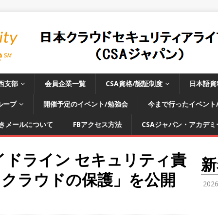
西支部
会員企業一覧
CSA資格/認証制度
日本語資
ループ
開催予定のイベント/勉強会
今まで行ったイベント
きメールについて
FBアクセス方法
CSAジャパン・アカデミー
施ガイドライン セキュリティ責
新
るクラウドの保護」を公開
202