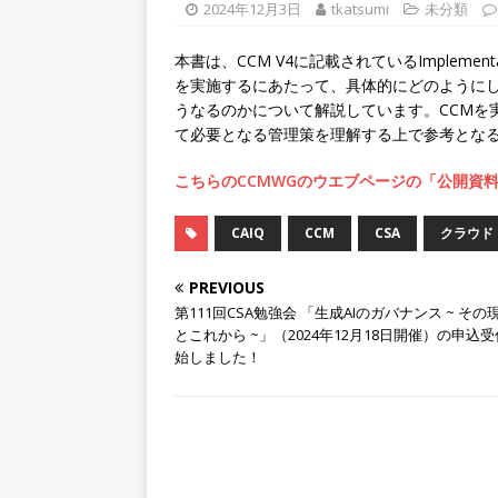
2024年12月3日
tkatsumi
未分類
本書は、CCM V4に記載されているImplement
を実施するにあたって、具体的にどのように
うなるのかについて解説しています。CCMを
て必要となる管理策を理解する上で参考とな
こちらのCCMWGのウエブページの「公開資
CAIQ
CCM
CSA
クラウド
PREVIOUS
第111回CSA勉強会 「生成AIのガバナンス ~ その
とこれから ~」（2024年12月18日開催）の申込
始しました！