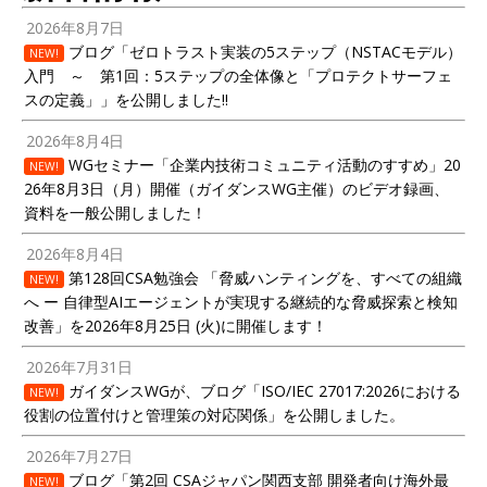
2026年8月7日
ブログ「ゼロトラスト実装の5ステップ（NSTACモデル）
NEW!
入門 ～ 第1回：5ステップの全体像と「プロテクトサーフェ
スの定義」」を公開しました!!
2026年8月4日
WGセミナー「企業内技術コミュニティ活動のすすめ」20
NEW!
26年8月3日（月）開催（ガイダンスWG主催）のビデオ録画、
資料を一般公開しました！
2026年8月4日
第128回CSA勉強会 「脅威ハンティングを、すべての組織
NEW!
へ ー 自律型AIエージェントが実現する継続的な脅威探索と検知
改善」を2026年8月25日 (火)に開催します！
2026年7月31日
ガイダンスWGが、ブログ「ISO/IEC 27017:2026における
NEW!
役割の位置付けと管理策の対応関係」を公開しました。
2026年7月27日
ブログ「第2回 CSAジャパン関西支部 開発者向け海外最
NEW!