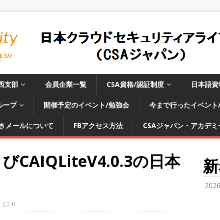
西支部
会員企業一覧
CSA資格/認証制度
日本語資
ループ
開催予定のイベント/勉強会
今まで行ったイベント
きメールについて
FBアクセス方法
CSAジャパン・アカデミー
よびCAIQLiteV4.0.3の日本
新
た
202
0