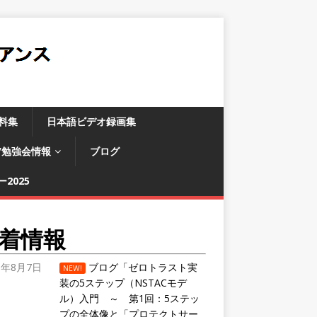
料集
日本語ビデオ録画集
/勉強会情報
ブログ
2025
着情報
6年8月7日
ブログ「ゼロトラスト実
NEW!
装の5ステップ（NSTACモデ
ル）入門 ～ 第1回：5ステッ
プの全体像と「プロテクトサー