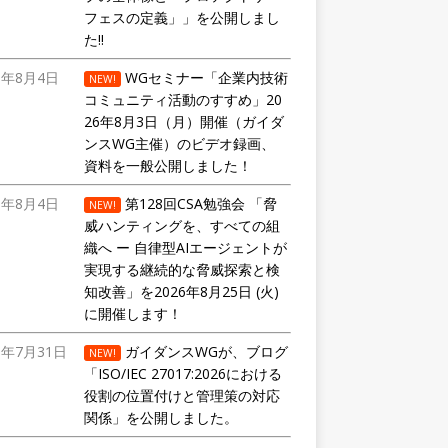
フェスの定義」」を公開しまし
た!!
6年8月4日
WGセミナー「企業内技術
NEW!
コミュニティ活動のすすめ」20
26年8月3日（月）開催（ガイダ
ンスWG主催）のビデオ録画、
資料を一般公開しました！
6年8月4日
第128回CSA勉強会 「脅
NEW!
威ハンティングを、すべての組
織へ ー 自律型AIエージェントが
実現する継続的な脅威探索と検
知改善」を2026年8月25日 (火)
に開催します！
6年7月31日
ガイダンスWGが、ブログ
NEW!
「ISO/IEC 27017:2026における
役割の位置付けと管理策の対応
関係」を公開しました。