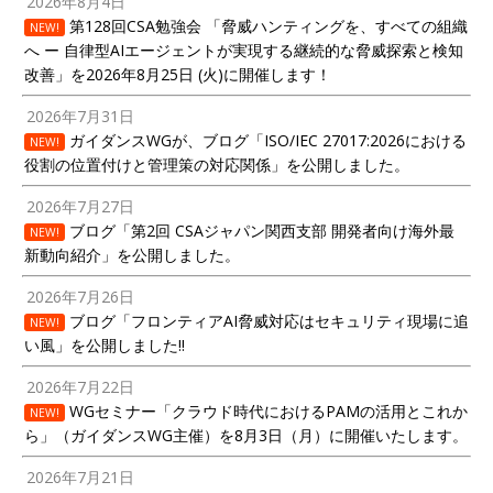
2026年8月4日
第128回CSA勉強会 「脅威ハンティングを、すべての組織
NEW!
へ ー 自律型AIエージェントが実現する継続的な脅威探索と検知
改善」を2026年8月25日 (火)に開催します！
2026年7月31日
ガイダンスWGが、ブログ「ISO/IEC 27017:2026における
NEW!
役割の位置付けと管理策の対応関係」を公開しました。
2026年7月27日
ブログ「第2回 CSAジャパン関西支部 開発者向け海外最
NEW!
新動向紹介」を公開しました。
2026年7月26日
ブログ「フロンティアAI脅威対応はセキュリティ現場に追
NEW!
い風」を公開しました!!
2026年7月22日
WGセミナー「クラウド時代におけるPAMの活用とこれか
NEW!
ら」（ガイダンスWG主催）を8月3日（月）に開催いたします。
2026年7月21日