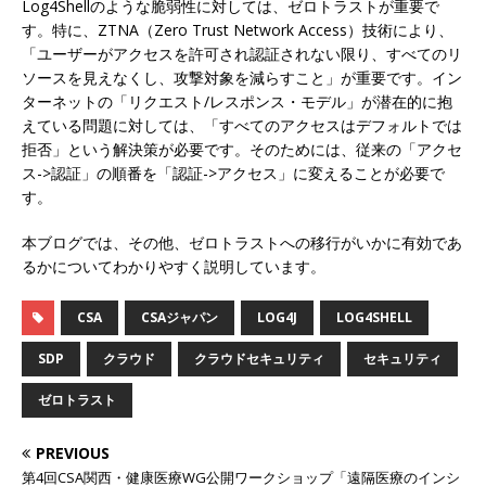
Log4Shellのような脆弱性に対しては、ゼロトラストが重要で
す。特に、ZTNA（Zero Trust Network Access）技術により、
「ユーザーがアクセスを許可され認証されない限り、すべてのリ
ソースを見えなくし、攻撃対象を減らすこと」が重要です。イン
ターネットの「リクエスト/レスポンス・モデル」が潜在的に抱
えている問題に対しては、「すべてのアクセスはデフォルトでは
拒否」という解決策が必要です。そのためには、従来の「アクセ
ス->認証」の順番を「認証->アクセス」に変えることが必要で
す。
本ブログでは、その他、ゼロトラストへの移行がいかに有効であ
るかについてわかりやすく説明しています。
CSA
CSAジャパン
LOG4J
LOG4SHELL
SDP
クラウド
クラウドセキュリティ
セキュリティ
ゼロトラスト
PREVIOUS
第4回CSA関西・健康医療WG公開ワークショップ「遠隔医療のインシ