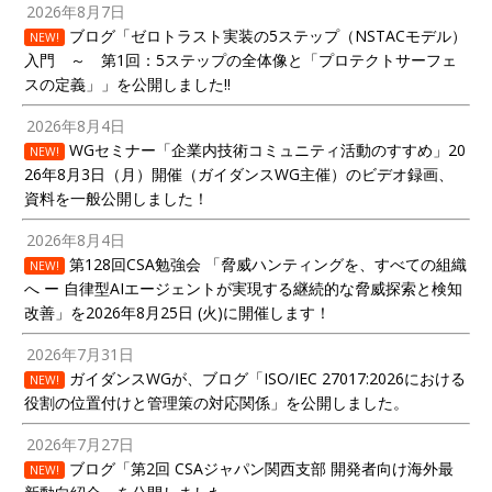
2026年8月7日
ブログ「ゼロトラスト実装の5ステップ（NSTACモデル）
NEW!
入門 ～ 第1回：5ステップの全体像と「プロテクトサーフェ
スの定義」」を公開しました!!
2026年8月4日
WGセミナー「企業内技術コミュニティ活動のすすめ」20
NEW!
26年8月3日（月）開催（ガイダンスWG主催）のビデオ録画、
資料を一般公開しました！
2026年8月4日
第128回CSA勉強会 「脅威ハンティングを、すべての組織
NEW!
へ ー 自律型AIエージェントが実現する継続的な脅威探索と検知
改善」を2026年8月25日 (火)に開催します！
2026年7月31日
ガイダンスWGが、ブログ「ISO/IEC 27017:2026における
NEW!
役割の位置付けと管理策の対応関係」を公開しました。
2026年7月27日
ブログ「第2回 CSAジャパン関西支部 開発者向け海外最
NEW!