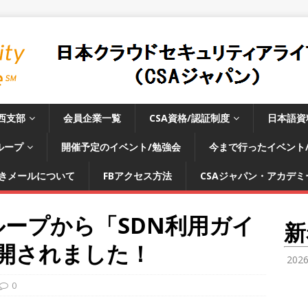
西支部
会員企業一覧
CSA資格/認証制度
日本語資
ループ
開催予定のイベント/勉強会
今まで行ったイベント
きメールについて
FBアクセス方法
CSAジャパン・アカデミー
ループから「SDN利用ガイ
新
が公開されました！
202
0