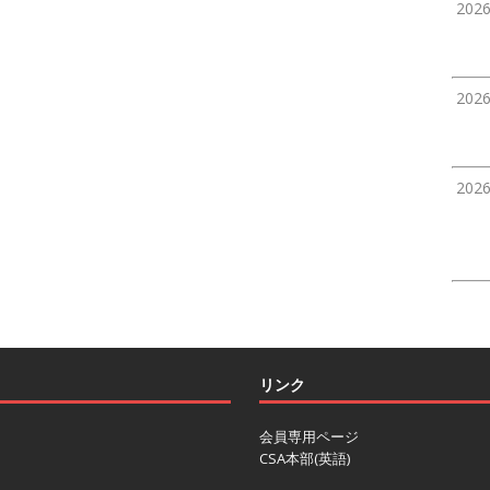
202
202
202
リンク
会員専用ページ
CSA本部(英語)