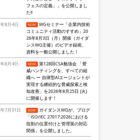
フェスの定義」」を公開しまし
た!!
6年8月4日
WGセミナー「企業内技術
NEW!
コミュニティ活動のすすめ」20
26年8月3日（月）開催（ガイダ
ンスWG主催）のビデオ録画、
資料を一般公開しました！
6年8月4日
第128回CSA勉強会 「脅
NEW!
威ハンティングを、すべての組
織へ ー 自律型AIエージェントが
実現する継続的な脅威探索と検
知改善」を2026年8月25日 (火)
に開催します！
6年7月31日
ガイダンスWGが、ブログ
NEW!
「ISO/IEC 27017:2026における
役割の位置付けと管理策の対応
関係」を公開しました。