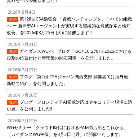
資料を一般公開しました！
2026年8月4日
第128回CSA勉強会 「脅威ハンティングを、すべての組織
NEW!
へ ー 自律型AIエージェントが実現する継続的な脅威探索と検知
改善」を2026年8月25日 (火)に開催します！
2026年7月31日
ガイダンスWGが、ブログ「ISO/IEC 27017:2026における
NEW!
役割の位置付けと管理策の対応関係」を公開しました。
2026年7月27日
ブログ「第2回 CSAジャパン関西支部 開発者向け海外最
NEW!
新動向紹介」を公開しました。
2026年7月26日
ブログ「フロンティアAI脅威対応はセキュリティ現場に追
NEW!
い風」を公開しました!!
2026年7月22日
WGセミナー「クラウド時代におけるPAMの活用とこれから」
（ガイダンスWG主催）を8月3日（月）に開催いたします。