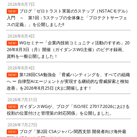
2026年8月7日
ブログ「ゼロトラスト実装の5ステップ（NSTACモデル）
NEW!
入門 ～ 第1回：5ステップの全体像と「プロテクトサーフェ
スの定義」」を公開しました!!
2026年8月4日
WGセミナー「企業内技術コミュニティ活動のすすめ」20
NEW!
26年8月3日（月）開催（ガイダンスWG主催）のビデオ録画、
資料を一般公開しました！
2026年8月4日
第128回CSA勉強会 「脅威ハンティングを、すべての組織
NEW!
へ ー 自律型AIエージェントが実現する継続的な脅威探索と検知
改善」を2026年8月25日 (火)に開催します！
2026年7月31日
ガイダンスWGが、ブログ「ISO/IEC 27017:2026における
NEW!
役割の位置付けと管理策の対応関係」を公開しました。
2026年7月27日
ブログ「第2回 CSAジャパン関西支部 開発者向け海外最
NEW!