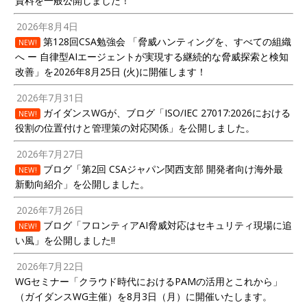
資料を一般公開しました！
2026年8月4日
第128回CSA勉強会 「脅威ハンティングを、すべての組織
NEW!
へ ー 自律型AIエージェントが実現する継続的な脅威探索と検知
改善」を2026年8月25日 (火)に開催します！
2026年7月31日
ガイダンスWGが、ブログ「ISO/IEC 27017:2026における
NEW!
役割の位置付けと管理策の対応関係」を公開しました。
2026年7月27日
ブログ「第2回 CSAジャパン関西支部 開発者向け海外最
NEW!
新動向紹介」を公開しました。
2026年7月26日
ブログ「フロンティアAI脅威対応はセキュリティ現場に追
NEW!
い風」を公開しました!!
2026年7月22日
WGセミナー「クラウド時代におけるPAMの活用とこれから」
（ガイダンスWG主催）を8月3日（月）に開催いたします。