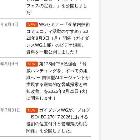
フェスの定義」」を公開しまし
た!!
6年8月4日
WGセミナー「企業内技術
NEW!
コミュニティ活動のすすめ」20
26年8月3日（月）開催（ガイダ
ンスWG主催）のビデオ録画、
資料を一般公開しました！
6年8月4日
第128回CSA勉強会 「脅
NEW!
威ハンティングを、すべての組
織へ ー 自律型AIエージェントが
実現する継続的な脅威探索と検
知改善」を2026年8月25日 (火)
に開催します！
6年7月31日
ガイダンスWGが、ブログ
NEW!
「ISO/IEC 27017:2026における
役割の位置付けと管理策の対応
関係」を公開しました。