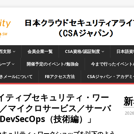
西支部
会員企業一覧
CSA資格/認証制度
日本語資
ループ
開催予定のイベント/勉強会
今まで行ったイベント
きメールについて
FBアクセス方法
CSAジャパン・アカデミー
ネイティブセキュリティ・ワー
新
／マイクロサービス／サーバ
202
evSecOps（技術編）」
セキュリティ・ワークショップを以下のよう