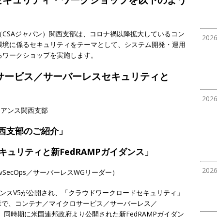
CSAジャパン）関西支部は、コロナ禍以降拡大しているコン
202
環境に係るセキュリティをテーマとして、システム開発・運用
るワークショップを実施します。
サービス／サーバーレスセキュリティと
202
イアンス関西支部
関西支部のご紹介」
ュリティと新FedRAMPガイダンス」
202
evSecOps／サーバーレスWGリーダー）
イダンスV5が公開され、「クラウドワークロードセキュリティ」
章で、コンテナ／マイクロサービス／サーバーレス／
た。同時期に米国連邦政府より公開された新FedRAMPガイダン