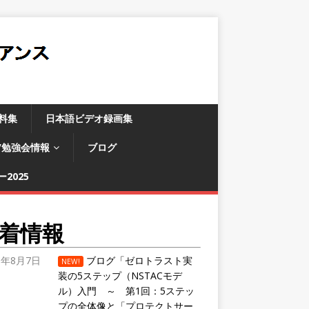
料集
日本語ビデオ録画集
/勉強会情報
ブログ
2025
着情報
6年8月7日
ブログ「ゼロトラスト実
NEW!
装の5ステップ（NSTACモデ
ル）入門 ～ 第1回：5ステッ
プの全体像と「プロテクトサー