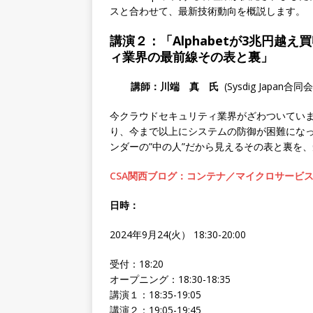
スと合わせて、最新技術動向を概説します。
講演２：
「Alphabetが3兆円
ィ業界の最前線その表と裏」
講師：川端 真 氏
(Sysdig Japan合同
今クラウドセキュリティ業界がざわついてい
り、今まで以上にシステムの防御が困難にな
ンダーの”中の人”だから見えるその表と裏を
CSA関西ブログ：コンテナ／マイクロサービス／
日時：
2024年9月24(火） 18:30-20:00
受付：18:20
オープニング：18:30-18:35
講演１：18:35-19:05
講演２：19:05-19:45