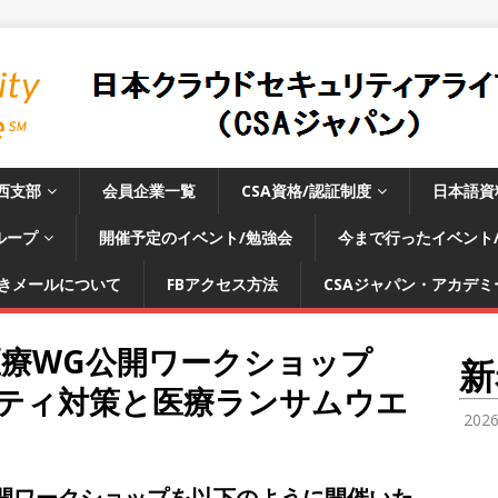
西支部
会員企業一覧
CSA資格/認証制度
日本語資
ループ
開催予定のイベント/勉強会
今まで行ったイベント
きメールについて
FBアクセス方法
CSAジャパン・アカデミー
医療WG公開ワークショップ
新
ティ対策と医療ランサムウエ
202
公開ワークショップを以下のように開催いた