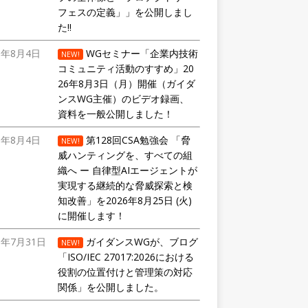
フェスの定義」」を公開しまし
た!!
6年8月4日
WGセミナー「企業内技術
NEW!
コミュニティ活動のすすめ」20
26年8月3日（月）開催（ガイダ
ンスWG主催）のビデオ録画、
資料を一般公開しました！
6年8月4日
第128回CSA勉強会 「脅
NEW!
威ハンティングを、すべての組
織へ ー 自律型AIエージェントが
実現する継続的な脅威探索と検
知改善」を2026年8月25日 (火)
に開催します！
6年7月31日
ガイダンスWGが、ブログ
NEW!
「ISO/IEC 27017:2026における
役割の位置付けと管理策の対応
関係」を公開しました。