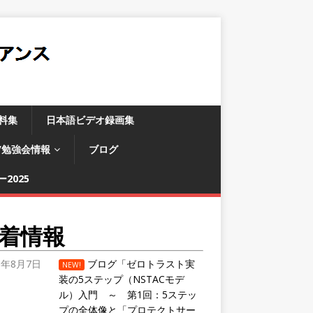
料集
日本語ビデオ録画集
/勉強会情報
ブログ
2025
着情報
6年8月7日
ブログ「ゼロトラスト実
NEW!
装の5ステップ（NSTACモデ
ル）入門 ～ 第1回：5ステッ
プの全体像と「プロテクトサー