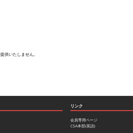
は提供いたしません。
リンク
会員専用ページ
CSA本部(英語)