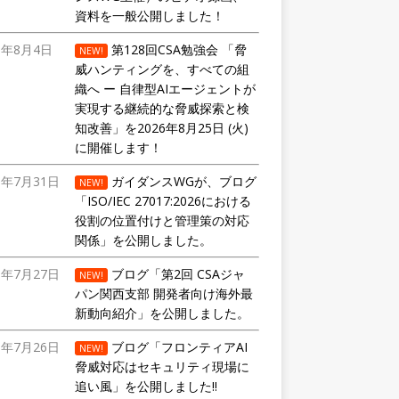
資料を一般公開しました！
6年8月4日
第128回CSA勉強会 「脅
NEW!
威ハンティングを、すべての組
織へ ー 自律型AIエージェントが
実現する継続的な脅威探索と検
知改善」を2026年8月25日 (火)
に開催します！
6年7月31日
ガイダンスWGが、ブログ
NEW!
「ISO/IEC 27017:2026における
役割の位置付けと管理策の対応
関係」を公開しました。
6年7月27日
ブログ「第2回 CSAジャ
NEW!
パン関西支部 開発者向け海外最
新動向紹介」を公開しました。
6年7月26日
ブログ「フロンティアAI
NEW!
脅威対応はセキュリティ現場に
追い風」を公開しました!!