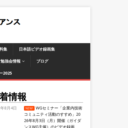
料集
日本語ビデオ録画集
/勉強会情報
ブログ
2025
着情報
6年8月4日
WGセミナー「企業内技術
NEW!
コミュニティ活動のすすめ」20
26年8月3日（月）開催（ガイダ
ンスWG主催）のビデオ録画、