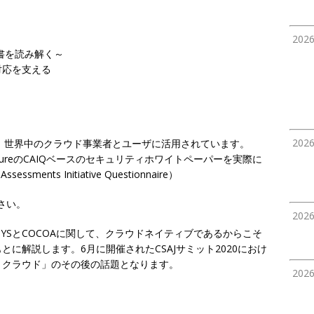
202
ィ文書を読み解く～
対応を支える
202
は、世界中のクラウド事業者とユーザに活用されています。
zureのCAIQベースのセキュリティホワイトペーパーを実際に
ments Initiative Questionnaire）
さい。
202
SYSとCOCOAに関して、クラウドネイティブであるからこそ
に解説します。6月に開催されたCSAJサミット2020におけ
とクラウド」のその後の話題となります。
202