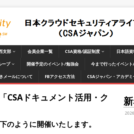
西支部
会員企業一覧
CSA資格/認証制度
日本語資
ループ
開催予定のイベント/勉強会
今まで行ったイベント
きメールについて
FBアクセス方法
CSAジャパン・アカデミー
 「CSAドキュメント活用・ク
新
202
を以下のように開催いたします。