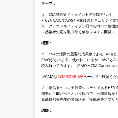
テーマ：
１ CSA成果物ドキュメントの実践的活用
～CSA CAIQでAWSとAzureのセキュリテ
２ クラウドネイティブが日本のコロナ危機
～感染者対応を取り巻く俊敏システム開発～
概要
：
１ CSAの活動の重要な成果物であるCAIQ
CAIQがどのように使われているか、AWSとA
読み解いてみます。（CAIQ＝CSA Consensus Assess
※CAIQは
CCM/STAR WG
ページでご確認くだ
２ 厚労省のコロナ対策システムであるHER-
開発が可能だったという観点で、公開情報をもと
る高橋郁夫先生の緊急講演「接触追跡アプリ
講師：