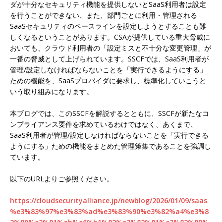
ダが十分なセキュリティ機能を提供しないとSaaS利用者は設定
を行うことができない、また、部門ごとに利用・管理される
SaaSセキュリティのベースラインを設定しようとすることも難
しくなるということがあります。CSAが提供している重大脅威に
おいても、クラウド利用者の「設定ミスと不十分な変更管理」が
一番の脅威として上げられています。SSCFでは、SaaS利用者が
管理/設定しなければならないことを「実行できるようにする」
ための機能を、SaaSプロバイダに要求し、標準化していこうと
いう取り組みになります。
本ブログでは、このSSCFを解説するとともに、SSCFが新たなコ
ンプライアンス要件を求めているわけではなく、あくまで、
SaaS利用者が管理/設定しなければならないことを「実行できる
ようにする」ための機能をまとめた管理策集であることを強調し
ています。
以下のURLよりご参照ください。
https://cloudsecurityalliance.jp/newblog/2026/01/09/saas
%e3%83%97%e3%83%ad%e3%83%90%e3%82%a4%e3%8