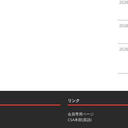
202
202
202
リンク
会員専用ページ
CSA本部(英語)