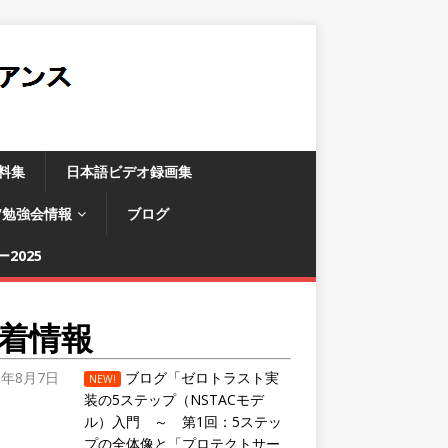
料集
日本語ビデオ録画集
/勉強会情報
ブログ
2025
着情報
6年8月7日
ブログ「ゼロトラスト実
NEW!
装の5ステップ（NSTACモデ
ル）入門 ～ 第1回：5ステッ
プの全体像と「プロテクトサー