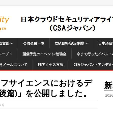
西支部
会員企業一覧
CSA資格/認証制度
日本語資
ループ
開催予定のイベント/勉強会
今まで行ったイベント
きメールについて
FBアクセス方法
CSAジャパン・アカデミー
イフサイエンスにおけるデ
新
)(後篇)」を公開しました。
202
0