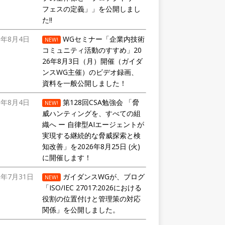
フェスの定義」」を公開しまし
た!!
6年8月4日
WGセミナー「企業内技術
NEW!
コミュニティ活動のすすめ」20
26年8月3日（月）開催（ガイダ
ンスWG主催）のビデオ録画、
資料を一般公開しました！
6年8月4日
第128回CSA勉強会 「脅
NEW!
威ハンティングを、すべての組
織へ ー 自律型AIエージェントが
実現する継続的な脅威探索と検
知改善」を2026年8月25日 (火)
に開催します！
6年7月31日
ガイダンスWGが、ブログ
NEW!
「ISO/IEC 27017:2026における
役割の位置付けと管理策の対応
関係」を公開しました。