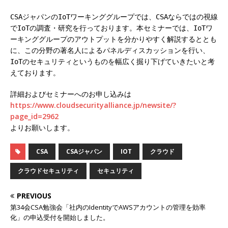
CSAジャパンのIoTワーキンググループでは、CSAならではの視線
でIoTの調査・研究を行っております。本セミナーでは、IoTワ
ーキンググループのアウトプットを分かりやすく解説するととも
に、この分野の著名人によるパネルディスカッションを行い、
IoTのセキュリティというものを幅広く掘り下げていきたいと考
えております。
詳細およびセミナーへのお申し込みは
https://www.cloudsecurityalliance.jp/newsite/?
page_id=2962
よりお願いします。
CSA
CSAジャパン
IOT
クラウド
クラウドセキュリティ
セキュリティ
PREVIOUS
第34会CSA勉強会「社内のIdentityでAWSアカウントの管理を効率
化」の申込受付を開始しました。