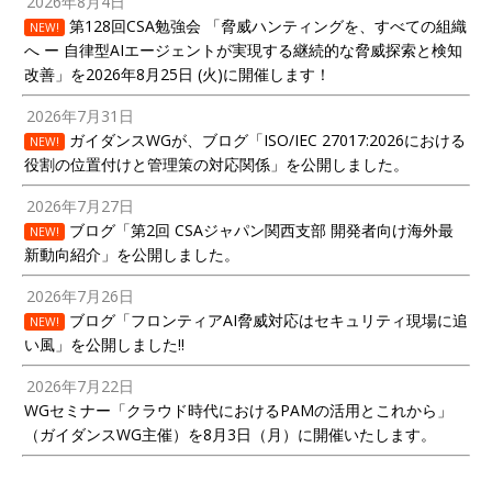
2026年8月4日
第128回CSA勉強会 「脅威ハンティングを、すべての組織
NEW!
へ ー 自律型AIエージェントが実現する継続的な脅威探索と検知
改善」を2026年8月25日 (火)に開催します！
2026年7月31日
ガイダンスWGが、ブログ「ISO/IEC 27017:2026における
NEW!
役割の位置付けと管理策の対応関係」を公開しました。
2026年7月27日
ブログ「第2回 CSAジャパン関西支部 開発者向け海外最
NEW!
新動向紹介」を公開しました。
2026年7月26日
ブログ「フロンティアAI脅威対応はセキュリティ現場に追
NEW!
い風」を公開しました!!
2026年7月22日
WGセミナー「クラウド時代におけるPAMの活用とこれから」
（ガイダンスWG主催）を8月3日（月）に開催いたします。