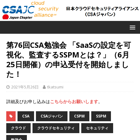
第76回CSA勉強会 「SaaSの設定を可
視化、監査するSSPMとは？」（6月
25日開催）の申込受付を開始しまし
た！
2021年5月26日
tkatsumi
詳細及びお申し込みは
こちらからお願いします
。
CSA
CSAジャパン
CSPM
SSPM
クラウド
クラウドセキュリティ
セキュリティ
勉強会