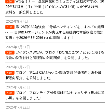
WGセミナー「企業内技術コミュニティ活動のすすめ」20
NEW!
26年8月3日（月）開催（ガイダンスWG主催）のビデオ録画、
資料を一般公開しました！
2026年8月4日
第128回CSA勉強会 「脅威ハンティングを、すべての組織
NEW!
へ ー 自律型AIエージェントが実現する継続的な脅威探索と検知
改善」を2026年8月25日 (火)に開催します！
2026年7月31日
ガイダンスWGが、ブログ「ISO/IEC 27017:2026における
NEW!
役割の位置付けと管理策の対応関係」を公開しました。
2026年7月27日
ブログ「第2回 CSAジャパン関西支部 開発者向け海外最
NEW!
新動向紹介」を公開しました。
2026年7月26日
ブログ「フロンティアAI脅威対応はセキュリティ現場に追
NEW!
い風」を公開しました!!
2026年7月22日