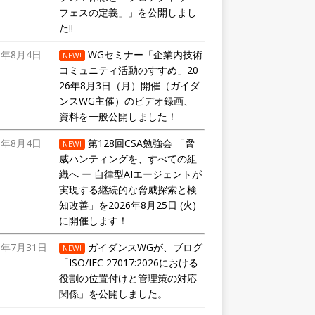
フェスの定義」」を公開しまし
た!!
6年8月4日
WGセミナー「企業内技術
NEW!
コミュニティ活動のすすめ」20
26年8月3日（月）開催（ガイダ
ンスWG主催）のビデオ録画、
資料を一般公開しました！
6年8月4日
第128回CSA勉強会 「脅
NEW!
威ハンティングを、すべての組
織へ ー 自律型AIエージェントが
実現する継続的な脅威探索と検
知改善」を2026年8月25日 (火)
に開催します！
6年7月31日
ガイダンスWGが、ブログ
NEW!
「ISO/IEC 27017:2026における
役割の位置付けと管理策の対応
関係」を公開しました。