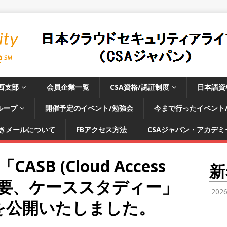
西支部
会員企業一覧
CSA資格/認証制度
日本語資
ループ
開催予定のイベント/勉強会
今まで行ったイベント
きメールについて
FBアクセス方法
CSAジャパン・アカデミー
SB (Cloud Access
新
ker)概要、ケーススタディー」
202
料を公開いたしました。