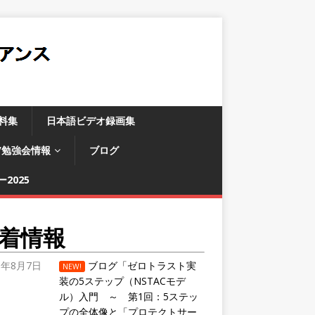
料集
日本語ビデオ録画集
/勉強会情報
ブログ
2025
着情報
6年8月7日
ブログ「ゼロトラスト実
NEW!
装の5ステップ（NSTACモデ
ル）入門 ～ 第1回：5ステッ
プの全体像と「プロテクトサー