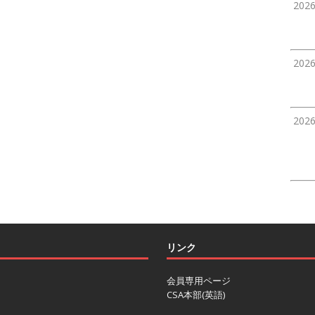
202
202
202
リンク
会員専用ページ
CSA本部(英語)