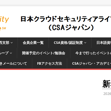
西支部
会員企業一覧
CSA資格/認証制度
日本語資
ループ
開催予定のイベント/勉強会
今まで行ったイベント
きメールについて
FBアクセス方法
CSAジャパン・アカデミー
新
202