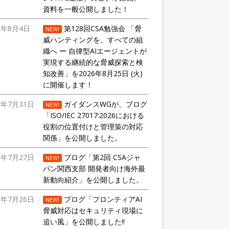
資料を一般公開しました！
6年8月4日
第128回CSA勉強会 「脅
NEW!
威ハンティングを、すべての組
織へ ー 自律型AIエージェントが
実現する継続的な脅威探索と検
知改善」を2026年8月25日 (火)
に開催します！
6年7月31日
ガイダンスWGが、ブログ
NEW!
「ISO/IEC 27017:2026における
役割の位置付けと管理策の対応
関係」を公開しました。
6年7月27日
ブログ「第2回 CSAジャ
NEW!
パン関西支部 開発者向け海外最
新動向紹介」を公開しました。
6年7月26日
ブログ「フロンティアAI
NEW!
脅威対応はセキュリティ現場に
追い風」を公開しました!!