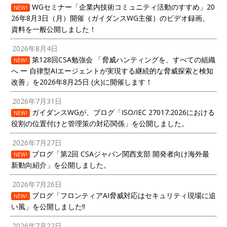
WGセミナー「企業内技術コミュニティ活動のすすめ」20
NEW!
26年8月3日（月）開催（ガイダンスWG主催）のビデオ録画、
資料を一般公開しました！
2026年8月4日
第128回CSA勉強会 「脅威ハンティングを、すべての組織
NEW!
へ ー 自律型AIエージェントが実現する継続的な脅威探索と検知
改善」を2026年8月25日 (火)に開催します！
2026年7月31日
ガイダンスWGが、ブログ「ISO/IEC 27017:2026における
NEW!
役割の位置付けと管理策の対応関係」を公開しました。
2026年7月27日
ブログ「第2回 CSAジャパン関西支部 開発者向け海外最
NEW!
新動向紹介」を公開しました。
2026年7月26日
ブログ「フロンティアAI脅威対応はセキュリティ現場に追
NEW!
い風」を公開しました!!
2026年7月22日