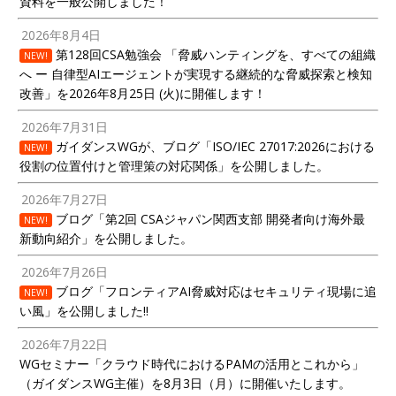
資料を一般公開しました！
2026年8月4日
第128回CSA勉強会 「脅威ハンティングを、すべての組織
NEW!
へ ー 自律型AIエージェントが実現する継続的な脅威探索と検知
改善」を2026年8月25日 (火)に開催します！
2026年7月31日
ガイダンスWGが、ブログ「ISO/IEC 27017:2026における
NEW!
役割の位置付けと管理策の対応関係」を公開しました。
2026年7月27日
ブログ「第2回 CSAジャパン関西支部 開発者向け海外最
NEW!
新動向紹介」を公開しました。
2026年7月26日
ブログ「フロンティアAI脅威対応はセキュリティ現場に追
NEW!
い風」を公開しました!!
2026年7月22日
WGセミナー「クラウド時代におけるPAMの活用とこれから」
（ガイダンスWG主催）を8月3日（月）に開催いたします。