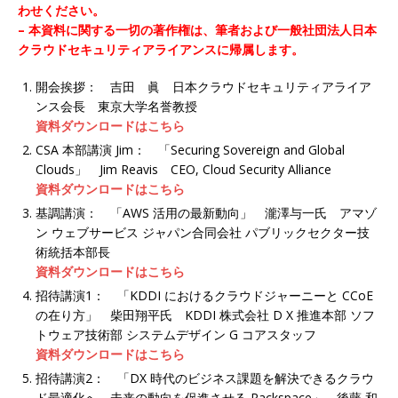
わせください。
– 本資料に関する一切の著作権は、筆者および一般社団法人日本
クラウドセキュリティアライアンスに帰属します。
開会挨拶： 吉田 眞 日本クラウドセキュリティアライア
ンス会長 東京大学名誉教授
資料ダウンロードはこちら
CSA 本部講演 Jim： 「Securing Sovereign and Global
Clouds」 Jim Reavis CEO, Cloud Security Alliance
資料ダウンロードはこちら
基調講演： 「AWS 活用の最新動向」 瀧澤与一氏 アマゾ
ン ウェブサービス ジャパン合同会社 パブリックセクター技
術統括本部長
資料ダウンロードはこちら
招待講演1： 「KDDI におけるクラウドジャーニーと CCoE
の在り方」 柴田翔平氏 KDDI 株式会社 D X 推進本部 ソフ
トウェア技術部 システムデザイン G コアスタッフ
資料ダウンロードはこちら
招待講演2： 「DX 時代のビジネス課題を解決できるクラウ
ド最適化へ。未来の動向を促進させる Rackspace」 後藤 和