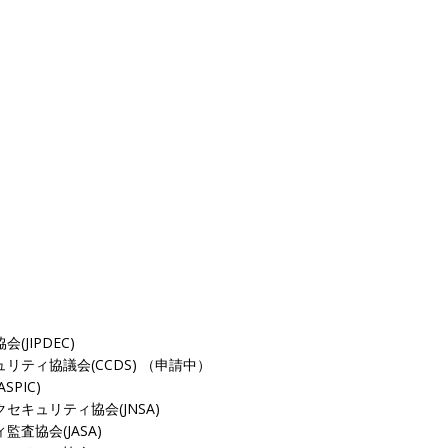
JIPDEC)
ティ協議会(CCDS) （申請中）
PIC)
キュリティ協会(JNSA)
査協会(JASA)