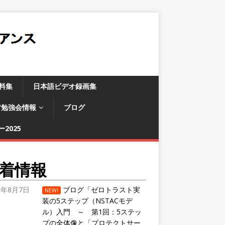
料集
日本語ビデオ録画集
/勉強会情報
ブログ
2025
着情報
6年8月7日
ブログ「ゼロトラスト実
NEW!
装の5ステップ（NSTACモデ
ル）入門 ～ 第1回：5ステッ
プの全体像と「プロテクトサー